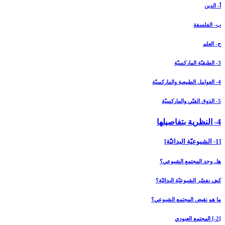
أ- الدين
ب- الفلسفة
ج- العلم
3- الطبقيّة الماركسيّة
4- العوامل الطبيعية والماركسيّة
5- الذوق الفنّي والماركسيّة
4- النظرية بتفاصيلها
[1- الشيوعيّة البدائيّة]
هل وجد المجتمع الشيوعي؟
كيف نفسّر الشيوعيّة البدائيّة؟
ما هو نقيض المجتمع الشيوعي؟
[2-] المجتمع العبودي‏