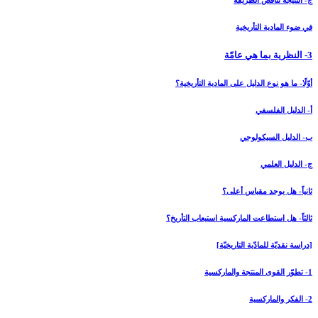
ج- النتيجة تناقض الطريقة
في ضوء المادية التأريخية
3- النظرية بما هي عامّة
أوّلًا- ما هو نوع الدليل على المادية التأريخية؟
أ- الدليل الفلسفي
ب- الدليل السيكولوجي
ج- الدليل العلمي
ثانياً- هل يوجد مقياس أعلى؟
ثالثاً- هل استطاعت الماركسية استيعاب التأريخ؟
[دراسة نقديّة للمادّية التاريخيّة]
1- تطوّر القوى المنتجة والماركسية
2- الفكر والماركسية