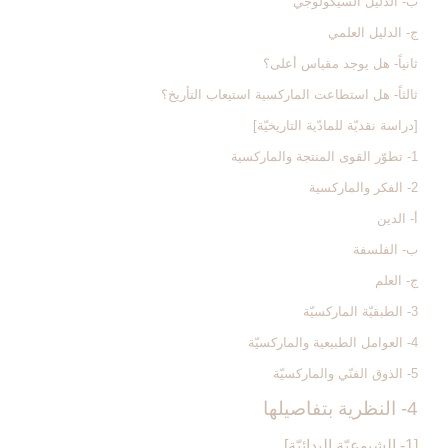
ب- الدليل السيكولوجي
ج- الدليل العلمي
ثانياً- هل يوجد مقياس أعلى؟
ثالثاً- هل استطاعت الماركسية استيعاب التأريخ؟
[دراسة نقديّة للمادّية التاريخيّة]
1- تطوّر القوى المنتجة والماركسية
2- الفكر والماركسية
أ- الدين
ب- الفلسفة
ج- العلم
3- الطبقيّة الماركسيّة
4- العوامل الطبيعية والماركسيّة
5- الذوق الفنّي والماركسيّة
4- النظرية بتفاصيلها
[1- الشيوعيّة البدائيّة]