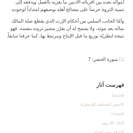
أمواله بعده بين أقربائه الأدنين ما يغريه بالعمل ويدفعه إلى
تنمية الثروة حرصاً على مصالح أهله بوصفهم امتداداً لوجوده.
وأمّا الجانب السلبي من أحكام الإرث الذي يقطع صلة المالك
بماله بعد موته، ولا يسمح له أن يقرّر مصير ثروته بنفسه، فهو
نتيجة لنظريّة توزيع ما قبل الإنتاج ومرتبط بها، كما عرفنا سابقاً.
[1]
سورة الحشر: 7
فهرست آثار
فلسفتنا
الأسس المنطقیة للإستقراء
اقتصادنا
البنک اللاربوی
الإسلام یقود الحیاة