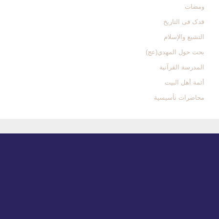
ومضات
فدک فی التاریخ
التشیع والإسلام
بحث حول المهدي(عج)
المدرسة القرآنیة
أئمة أهل البیت
محاضرات تأسیسیة