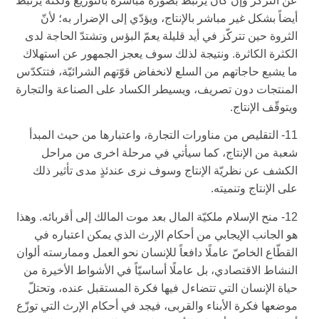
عن التركّز وإن كان يرتبط بصورة مباشرة بالتوزيع ولكنّه يرتبط
أيضاً بشكل غير مباشر بالإنتاج، ويؤدّي إلى الإضرار به؛ لأنّ
الثروة حين تتركّز في أيد قليلة يعمّ البؤس وتشتدّ الحاجة لدى
الكثرة الكاثرة. ونتيجة لذلك سوف يعجز الجمهور عن استهلاك
ما يشبع حاجاتهم من السلع لانخفاض قوّتهم الشرائيّة، فتتكدّس
المنتجات دون تصريف، ويسيطر الكساد على الصناعة والتجارة
ويتوقّف الإنتاج.
11- التقليص من مناورات التجارة، واعتبارها من حيث المبدأ
شعبة من الإنتاج، كما سيأتي في مرحلة اخرى من مراحل
الكشف عن نظريّة الإنتاج وسوف نرى عندئذٍ مدى تأثير ذلك
على الإنتاج وتنميته.
12- منح الإسلام ملكيّة المال بعد موت المالك إلى أقربائه. وهذا
هو الجانب الإيجابي من أحكام الإرث الذي يمكن اعتباره في
القطّاع الخاصّ عاملًا دافعاً للإنسان نحو العمل وممارسته ألوان
النشاط الاقتصادي، بل عاملًا أساسيّاً في الأشواط الأخيرة من
حياة الإنسان التي تتضاءل فيها فكرة المستقبل عنده، وتحتلّ
موضعها فكرة الأبناء والقربى، فيجد في أحكام الإرث التي توزّع