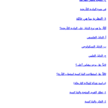
ج- النتيجة تناقض الطريقة
في ضوء المادية التأريخية
3- النظرية بما هي عامّة
أوّلًا- ما هو نوع الدليل على المادية التأريخية؟
أ- الدليل الفلسفي
ب- الدليل السيكولوجي
ج- الدليل العلمي
ثانياً- هل يوجد مقياس أعلى؟
ثالثاً- هل استطاعت الماركسية استيعاب التأريخ؟
[دراسة نقديّة للمادّية التاريخيّة]
1- تطوّر القوى المنتجة والماركسية
2- الفكر والماركسية