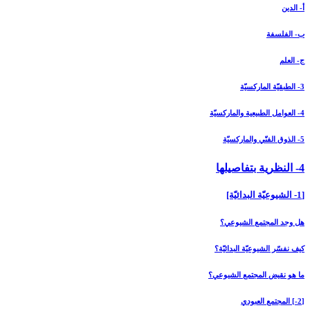
أ- الدين
ب- الفلسفة
ج- العلم
3- الطبقيّة الماركسيّة
4- العوامل الطبيعية والماركسيّة
5- الذوق الفنّي والماركسيّة
4- النظرية بتفاصيلها
[1- الشيوعيّة البدائيّة]
هل وجد المجتمع الشيوعي؟
كيف نفسّر الشيوعيّة البدائيّة؟
ما هو نقيض المجتمع الشيوعي؟
[2-] المجتمع العبودي‏