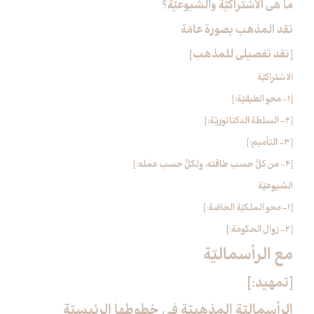
ما هي الاشتراكيّة والشيوعيّة؟
نقد المذهب بصورة عامّة
[نقد تفصيلي للمذهب‏]
الاشتراكيّة
[1- محو الطبقيّة:]
[2- السلطة الدكتاتوريّة:]
[3- التأميم:]
[4- من كلٍّ حسب طاقته، ولكلٍّ حسب عمله:]
الشيوعيّة
[1- محو الملكيّة الخاصّة:]
[2- زوال الحكومة:]
مع الرأسماليّة
[تمهيد:]
الرأسماليّة المذهبيّة في خطوطها الرئيسيّة