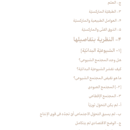
ج- العلم
3- الطبقيّة الماركسيّة
4- العوامل الطبيعية والماركسيّة
5- الذوق الفنّي والماركسيّة
4- النظرية بتفاصيلها
[1- الشيوعيّة البدائيّة]
هل وجد المجتمع الشيوعي؟
كيف نفسّر الشيوعيّة البدائيّة؟
ما هو نقيض المجتمع الشيوعي؟
[2-] المجتمع العبودي‏
3- المجتمع الإقطاعي‏
أ- لم يكن التحوّل ثوريّاً
ب- لم يسبق التحوّل الاجتماعي أيّ تجدّد في قوى الإنتاج
ج- الوضع الاقتصادي لم يتكامل