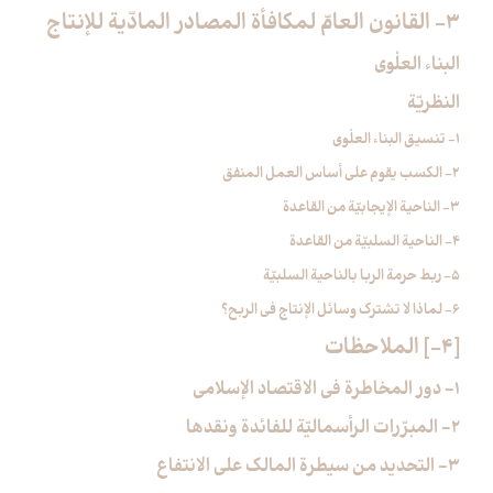
3- القانون العامّ لمكافأة المصادر المادّية للإنتاج‏
البناء العلْوي
النظريّة
1- تنسيق البناء العلْوي
2- الكسب يقوم على أساس العمل المنفق
3- الناحية الإيجابيّة من القاعدة
4- الناحية السلبيّة من القاعدة
5- ربط حرمة الربا بالناحية السلبيّة
6- لماذا لا تشترك وسائل الإنتاج في الربح؟
[4-] الملاحظات‏
1- دور المخاطرة في الاقتصاد الإسلامي
2- المبرّرات الرأسماليّة للفائدة ونقدها
3- التحديد من سيطرة المالك على الانتفاع