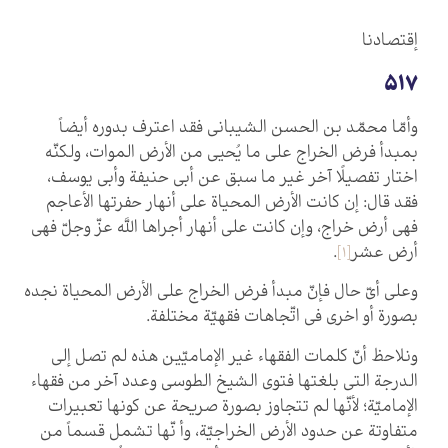
إقتصادنا
517
وأمّا محمّد بن الحسن الشيباني فقد اعترف بدوره أيضاً
بمبدأ فرض الخراج على ما يُحيى من الأرض الموات، ولكنّه
اختار تفصيلًا آخر غير ما سبق عن أبي حنيفة وأبي يوسف،
فقد قال: إن كانت الأرض المحياة على أنهار حفرتها الأعاجم
فهي أرض خراج، وإن كانت على أنهار أجراها اللَّه عزّ وجلّ فهي
أرض عشر
[1]
.
وعلى أيّ حال فإنّ مبدأ فرض الخراج على الأرض المحياة نجده
بصورة أو اخرى في اتّجاهات فقهيّة مختلفة.
ونلاحظ أنّ كلمات الفقهاء غير الإماميّين هذه لم تصل إلى
الدرجة التي بلغتها فتوى الشيخ الطوسي وعدد آخر من فقهاء
الإماميّة؛ لأنّها لم تتجاوز بصورة صريحة عن كونها تعبيرات
متفاوتة عن حدود الأرض الخراجيّة، وأ نّها تشمل قسماً من