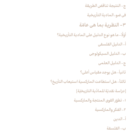
ج- النتيجة تناقض الطريقة
في ضوء المادية التأريخية
3- النظرية بما هي عامّة
أوّلًا- ما هو نوع الدليل على المادية التأريخية؟
أ- الدليل الفلسفي
ب- الدليل السيكولوجي
ج- الدليل العلمي
ثانياً- هل يوجد مقياس أعلى؟
ثالثاً- هل استطاعت الماركسية استيعاب التأريخ؟
[دراسة نقديّة للمادّية التاريخيّة]
1- تطوّر القوى المنتجة والماركسية
2- الفكر والماركسية
أ- الدين
ب- الفلسفة