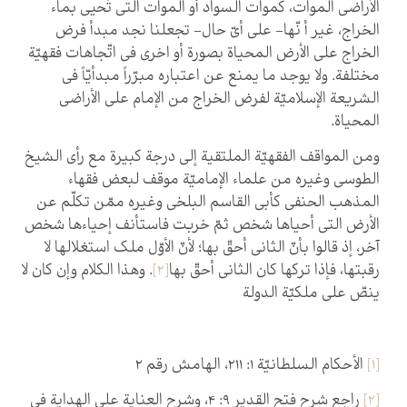
الأراضي الموات، كموات السواد أو الموات التي تُحيى بماء
الخراج، غير أ نّها- على أيّ حال- تجعلنا نجد مبدأ فرض
الخراج على الأرض المحياة بصورة أو اخرى في اتّجاهات فقهيّة
مختلفة. ولا يوجد ما يمنع عن اعتباره مبرّراً مبدأيّاً في
الشريعة الإسلاميّة لفرض الخراج من الإمام على الأراضي
المحياة.
ومن المواقف الفقهيّة الملتقية إلى درجة كبيرة مع رأي الشيخ
الطوسي وغيره من علماء الإماميّة موقف لبعض فقهاء
المذهب الحنفي كأبي القاسم البلخي وغيره ممّن تكلّم عن
الأرض التي أحياها شخص ثمّ خربت فاستأنف إحياءها شخص
آخر، إذ قالوا بأنّ الثاني أحقّ بها؛ لأنّ الأوّل ملك استغلالها لا
رقبتها، فإذا تركها كان الثاني أحقّ بها
[2]
. وهذا الكلام وإن كان لا
ينصّ على ملكيّة الدولة
[1]
الأحكام السلطانيّة 1: 211، الهامش رقم 2
[2]
راجع شرح فتح القدير 9: 4، وشرح العناية على الهداية في