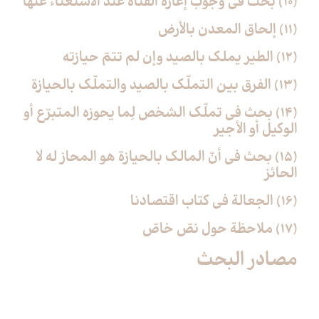
(10) بحث في وجوب إعارة القناة عند الاستغناء عنها
(11) إلحاق المعدن بالأرض‏
(12) الطير يملك بالصيد وإن لم تتمّ حيازته‏
(13) الفرق بين التملّك بالصيد والتملّك بالحيازة
(14) بحث في تملّك الشخص لِما يحوزه المتبرّع أو
الوكيل أو الأجير
(15) بحث في أنّ المالك بالحيازة هو المحاز له لا
الحائز
(16) الجعالة في كتاب اقتصادنا
(17) ملاحظة حول نصّ خاصّ‏
مصادر البحث‏