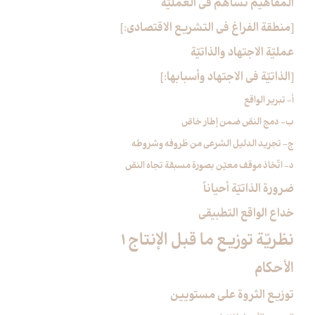
المفاهيم تساهم في العمليّة
[منطقة الفراغ في التشريع الاقتصادي:]
عمليّة الاجتهاد والذاتيّة
[الذاتيّة في الاجتهاد وأسبابها:]
أ- تبرير الواقع‏
ب- دمج النصّ ضمن إطار خاصّ
ج- تجريد الدليل الشرعي من ظروفه وشروطه
د- اتّخاذ موقف معيّن بصورة مسبقة تجاه النصّ
ضرورة الذاتيّة أحياناً
خداع الواقع التطبيقي
نظريّة توزيع ما قبل الإنتاج 1
الأحكام‏
توزيع الثروة على مستويين