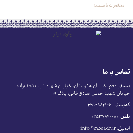
محاضرات تأسیسیة
تماس با ما
نشانی :
قم، خیابان هنرستان، خیابان شهید تراب نجف‌زاده،
خیابان شهید حسن صادق‌خانی، پلاک ١٩
کدپستی:
٣٧١۵٩٨۴١۴۶
تلفن:
۰۲۵۳۷۸۴۶۰۸۰
ایمیل:
info@mbsadr.ir