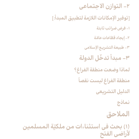
2- التوازن الاجتماعي‏
[توفير الإمكانات اللازمة لتطبيق المبدأ:]
1- فرض ضرائب ثابتة
2- إيجاد قطّاعات عامّة
3- طبيعة التشريع الإسلامي
3- مبدأ تدخّل الدولة
لماذا وضعت منطقة الفراغ؟
منطقة الفراغ ليست نقصاً
الدليل التشريعي
نماذج
الملاحق‏
(1) بحث في استثناءات من ملكيّة المسلمين
لأراضي الفتح‏