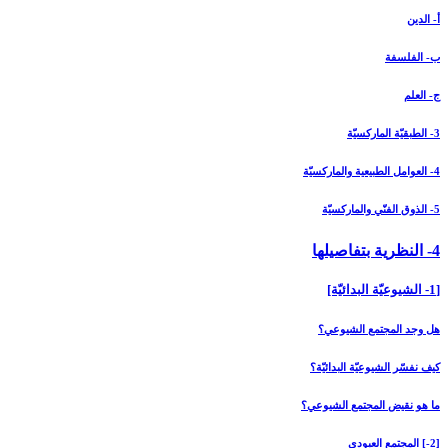
أ- الدين
ب- الفلسفة
ج- العلم
3- الطبقيّة الماركسيّة
4- العوامل الطبيعية والماركسيّة
5- الذوق الفنّي والماركسيّة
4- النظرية بتفاصيلها
[1- الشيوعيّة البدائيّة]
هل وجد المجتمع الشيوعي؟
كيف نفسّر الشيوعيّة البدائيّة؟
ما هو نقيض المجتمع الشيوعي؟
[2-] المجتمع العبودي‏