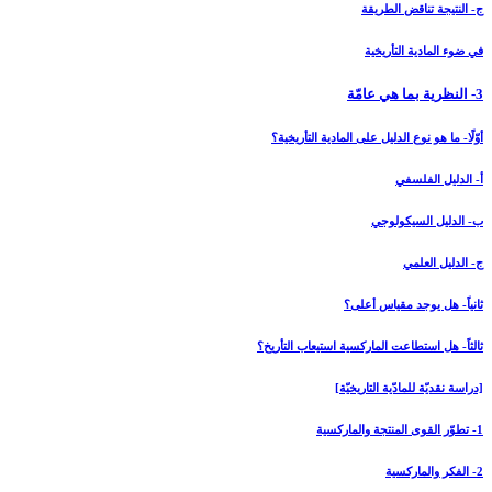
ج- النتيجة تناقض الطريقة
في ضوء المادية التأريخية
3- النظرية بما هي عامّة
أوّلًا- ما هو نوع الدليل على المادية التأريخية؟
أ- الدليل الفلسفي
ب- الدليل السيكولوجي
ج- الدليل العلمي
ثانياً- هل يوجد مقياس أعلى؟
ثالثاً- هل استطاعت الماركسية استيعاب التأريخ؟
[دراسة نقديّة للمادّية التاريخيّة]
1- تطوّر القوى المنتجة والماركسية
2- الفكر والماركسية