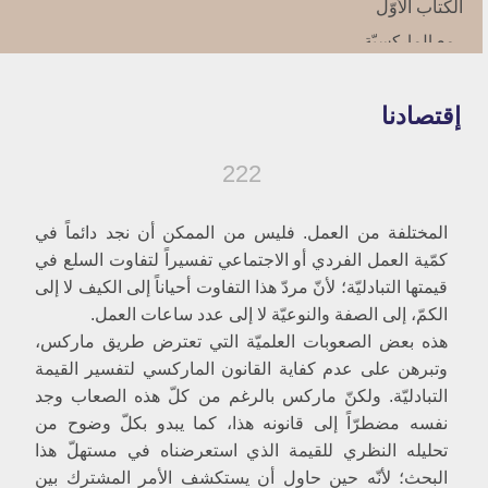
الكتاب الأوّل‏
مع الماركسيّة
نظريّة المادّيّة التأريخيّة
1- تمهيد
إقتصادنا
نظريات العامل الواحد
العامل الاقتصادي أو المادية التأريخية
المادية التأريخية والصفة الواقعية
222
2- النظرية على ضوء الاسس الفلسفية
في ضوء المادية الفلسفية
المختلفة من العمل. فليس من الممكن أن نجد دائماً في
في ضوء قوانين الديالكتيك
كمّية العمل الفردي أو الاجتماعي تفسيراً لتفاوت السلع في
أ- ديالكتيكية الطريقة
ب- تزييف الديالكتيك التأريخي
قيمتها التبادليّة؛ لأنّ مردّ هذا التفاوت أحياناً إلى الكيف لا إلى
ج- النتيجة تناقض الطريقة
الكمّ، إلى الصفة والنوعيّة لا إلى عدد ساعات العمل.
في ضوء المادية التأريخية
هذه بعض الصعوبات العلميّة التي تعترض طريق ماركس،
3- النظرية بما هي عامّة
وتبرهن على عدم كفاية القانون الماركسي لتفسير القيمة
أوّلًا- ما هو نوع الدليل على المادية التأريخية؟
أ- الدليل الفلسفي
التبادليّة. ولكنّ ماركس بالرغم من كلّ هذه الصعاب وجد
ب- الدليل السيكولوجي
نفسه مضطرّاً إلى قانونه هذا، كما يبدو بكلّ وضوح من
ج- الدليل العلمي
تحليله النظري للقيمة الذي استعرضناه في مستهلّ هذا
ثانياً- هل يوجد مقياس أعلى؟
البحث؛ لأنّه حين حاول أن يستكشف الأمر المشترك بين
ثالثاً- هل استطاعت الماركسية استيعاب التأريخ؟