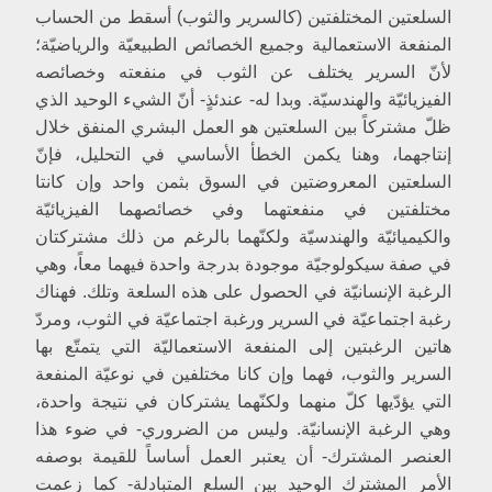
[دراسة نقديّة للمادّية التاريخيّة]
السلعتين المختلفتين (كالسرير والثوب) أسقط من الحساب
1- تطوّر القوى المنتجة والماركسية
المنفعة الاستعمالية وجميع الخصائص الطبيعيّة والرياضيّة؛
2- الفكر والماركسية
لأنّ السرير يختلف عن الثوب في منفعته وخصائصه
أ- الدين
الفيزيائيّة والهندسيّة. وبدا له- عندئذٍ- أنّ الشي‏ء الوحيد الذي
ب- الفلسفة
ج- العلم
ظلّ مشتركاً بين السلعتين هو العمل البشري المنفق خلال
3- الطبقيّة الماركسيّة
إنتاجهما، وهنا يكمن الخطأ الأساسي في التحليل، فإنّ
4- العوامل الطبيعية والماركسيّة
السلعتين المعروضتين في السوق بثمن واحد وإن كانتا
5- الذوق الفنّي والماركسيّة
مختلفتين في منفعتهما وفي خصائصهما الفيزيائيّة
4- النظرية بتفاصيلها
والكيميائيّة والهندسيّة ولكنّهما بالرغم من ذلك مشتركتان
[1- الشيوعيّة البدائيّة]
في صفة سيكولوجيّة موجودة بدرجة واحدة فيهما معاً، وهي
هل وجد المجتمع الشيوعي؟
الرغبة الإنسانيّة في الحصول على هذه السلعة وتلك. فهناك
كيف نفسّر الشيوعيّة البدائيّة؟
ما هو نقيض المجتمع الشيوعي؟
رغبة اجتماعيّة في السرير ورغبة اجتماعيّة في الثوب، ومردّ
[2-] المجتمع العبودي‏
هاتين الرغبتين إلى المنفعة الاستعماليّة التي يتمتّع بها
3- المجتمع الإقطاعي‏
السرير والثوب، فهما وإن كانا مختلفين في نوعيّة المنفعة
أ- لم يكن التحوّل ثوريّاً
التي يؤدّيها كلّ منهما ولكنّهما يشتركان في نتيجة واحدة،
ب- لم يسبق التحوّل الاجتماعي أيّ تجدّد في قوى الإنتاج
ج- الوضع الاقتصادي لم يتكامل
وهي الرغبة الإنسانيّة. وليس من الضروري- في ضوء هذا
[4-] وأخيراً وجد المجتمع الرأسمالي‏
العنصر المشترك- أن يعتبر العمل أساساً للقيمة بوصفه
اعتراف ماركس
الأمر المشترك الوحيد بين السلع المتبادلة- كما زعمت
قوانين المجتمع الرأسمالي