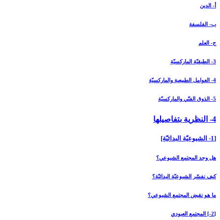
أ- الدين
ب- الفلسفة
ج- العلم
3- الطبقيّة الماركسيّة
4- العوامل الطبيعية والماركسيّة
5- الذوق الفنّي والماركسيّة
4- النظرية بتفاصيلها
[1- الشيوعيّة البدائيّة]
هل وجد المجتمع الشيوعي؟
كيف نفسّر الشيوعيّة البدائيّة؟
ما هو نقيض المجتمع الشيوعي؟
[2-] المجتمع العبودي‏