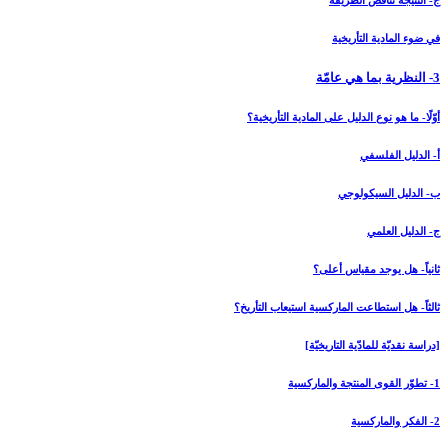
ج- النتيجة تناقض الطريقة
في ضوء المادية التأريخية
3- النظرية بما هي عامّة
أوّلًا- ما هو نوع الدليل على المادية التأريخية؟
أ- الدليل الفلسفي
ب- الدليل السيكولوجي
ج- الدليل العلمي
ثانياً- هل يوجد مقياس أعلى؟
ثالثاً- هل استطاعت الماركسية استيعاب التأريخ؟
[دراسة نقديّة للمادّية التاريخيّة]
1- تطوّر القوى المنتجة والماركسية
2- الفكر والماركسية