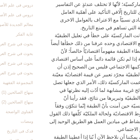
ماركسيّة؛ لأنّها لا تختلف عندئذٍ عن التفاسير
دروس فی علم الأصول
للتاريخ إلّافي التأكيد على أهمّية العامل
دروس فی علم الأصول
ادي نسبيّاً مع الاعتراف بالعوامل الاخرى
معالم الجدیدة للأص
ة التي تساهم في صنع التاريخ.
غایة الفکر
انت الماركسيّة على خطأ في تعليل الطبقيّة
 الاقتصادي وحده عرفنا من ذلك خطأها أيضاً
بحوث في شرح العروة 
ء الطبقة مفهوماً اقتصاديّاً خالصاً؛ لأنّ
بحوث في شرح العروة 
 إذا لم تكن قائمة دائماً على أساس اقتصادي
بحوث في شرح العروة 
يبها الاجتماعي فليس من الصحيح إذن أن
بحوث في شرح العروة 
لطبقيّة مجرّد تعبير عن قيمة اقتصاديّة معيّنة
مت الماركسيّة ذلك، الأمر الذي جعلها تصل
المجموعة الفقهیة
ائج غريبة مشابهة لما أدّت إليه نظرتها في
منهاج الصالحین (1)
لطبقيّة وتبريرها من نتائج، فقد رأينا أنّ
منهاج الصالحین (2)
يّة حين آمنت بأنّ الطبقة إنّما تتكوّن وفقاً
الفتاوی الواضحة
 الاقتصاديّة ولحالة الملكيّة كلّفها ذلك القول
لنشاط في ميادين العمل هو الطريق الوحيد إلى
ومضات
 الاجتماعي.
فدک فی التاریخ
مكننا أن نلاحظ الآن أ نّنا إذا أعطينا الطبقة