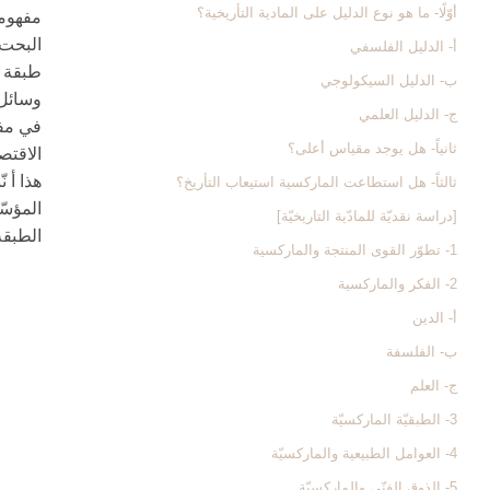
أوّلًا- ما هو نوع الدليل على المادية التأريخية؟
مفهومه
البحت-
أ- الدليل الفلسفي
طبقة و
ب- الدليل السيكولوجي
وسائل 
ج- الدليل العلمي
في مفه
ثانياً- هل يوجد مقياس أعلى؟
الاقتص
هذا أ ن
ثالثاً- هل استطاعت الماركسية استيعاب التأريخ؟
المؤسّ
[دراسة نقديّة للمادّية التاريخيّة]
الطبقة 
1- تطوّر القوى المنتجة والماركسية
2- الفكر والماركسية
أ- الدين
ب- الفلسفة
ج- العلم
3- الطبقيّة الماركسيّة
4- العوامل الطبيعية والماركسيّة
5- الذوق الفنّي والماركسيّة