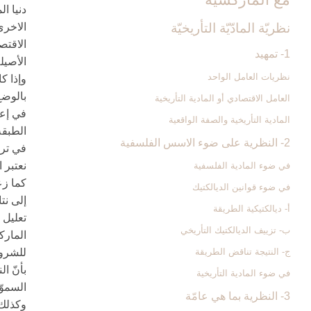
دنيا ال
نظريّة المادّيّة التأريخيّة
الاخرى 
الاقتص
1- تمهيد
الأصيل
نظريات العامل الواحد
وإذا ك
بالوضع
العامل الاقتصادي أو المادية التأريخية
في إعطا
المادية التأريخية والصفة الواقعية
الطبقة
2- النظرية على ضوء الاسس الفلسفية
في ترك
نعتبر ا
في ضوء المادية الفلسفية
كما زع
في ضوء قوانين الديالكتيك
إلى نت
أ- ديالكتيكية الطريقة
تعليل ا
ب- تزييف الديالكتيك التأريخي
الماركس
ج- النتيجة تناقض الطريقة
للشروط
بأنّ ا
في ضوء المادية التأريخية
السموّ
3- النظرية بما هي عامّة
وكذلك ي