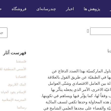
پژوهش ها
اخبار
چندرسانه‌ای
فروشگاه
ح
نا
فهرست آثار
فلسفتنا
الأسس المنطقیة للإ
اول الماركسيّة بهذا الصدد الدفاع عن
اقتصادنا
ا في الطبقيّة عن طريق القول بالعلاقة
دلة بين العامل الاقتصادي وشتّى العوامل
البنک اللاربوی
عيّة الاخرى، الأمر الذي يجعله يتأثّر بها
الإسلام یقود الحیاة
 وفقاً لها، كما يؤثّر فيها ويساهم في تكوينها.
المدرسة الإسلامیة
ّ هذه المحاولة وحدها تكفي لنسف المادّية
رسالتنا
خيّة والقضاء على مجدها العلمي الشامخ في