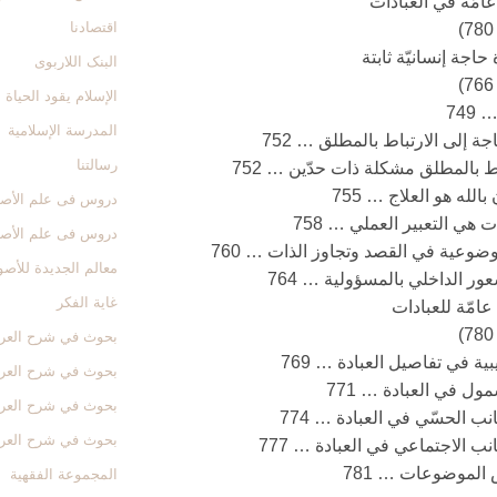
امّة في العبادات‏
اقتصادنا
 حاجة إنسانيّة ثابتة
البنک اللاربوی
الإسلام یقود الحیاة
749
المدرسة الإسلامیة
رسالتنا
اط بالمطلق مشكلة ذات حدّين … 752
 بالله هو العلاج … 755
دروس فی علم الأصول
ت هي التعبير العملي … 758
دروس فی علم الأصول
معالم الجدیدة للأص
غایة الفکر
امّة للعبادات‏
بحوث في شرح العروة 
بحوث في شرح العروة 
بحوث في شرح العروة 
بحوث في شرح العروة 
لموضوعات … 781
المجموعة الفقهیة