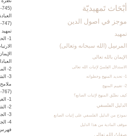
نظرة ع
أبْحَاث تَمهيديّة
(745- 780)
العبادة
موجز في اصول الدين‏
(747- 766)
تمهيد … 
تمهيد
1- الحاجة إلى الارتباط بالمطلق … 752
المرسِل (الله سبحانه وتعالى)
الارتب
الإيمان
الإيمان بالله تعالى‏
العبادا
الاستدلال العِلميّ لإثبات الله تعالى‏
2- الموضوعية في القصد وتجاوز الذات … 760
3- الشعور الداخلي بالمسؤولية … 764
1- تحديد المنهج وخطواته
ملامح ع
2- تقييم المنهج
(767- 780)
كيف نطبّق المنهج لإثبات الصانع؟
1- الغيبية في تفاصيل العبادة … 769
الدليل الفلسفي‏
2- الشمول في العبادة … 771
3- الجانب الحسّي في العبادة … 774
نموذج من الدليل الفلسفي على إثبات الصانع
4- الجانب الاجتماعي في العبادة … 777
موقف المادية من هذا الدليل
فهرس ا
صِفاتُ الله تعالى‏