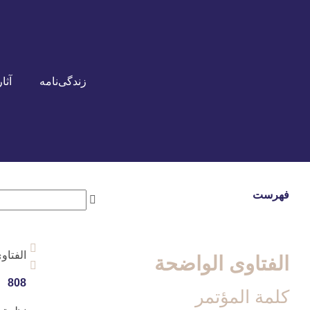
زندگی‌نامه
آثار
فهرست
الفتاو
الفتاوی الواضحة
808
كلمة المؤتمر