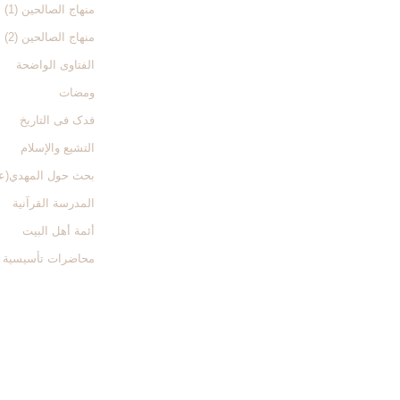
منهاج الصالحین (1)
منهاج الصالحین (2)
الفتاوی الواضحة
ومضات
فدک فی التاریخ
التشیع والإسلام
بحث حول المهدي(ع
المدرسة القرآنیة
أئمة أهل البیت
محاضرات تأسیسیة