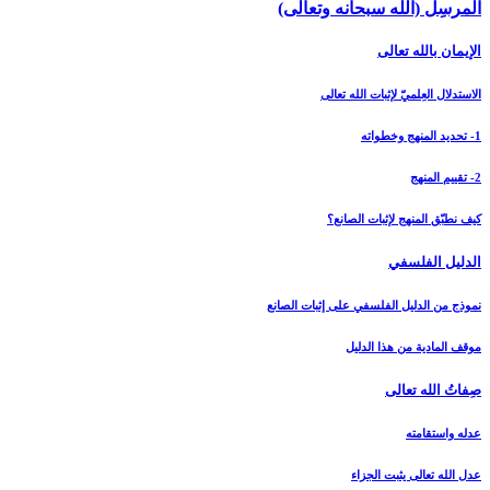
المرسِل (الله سبحانه وتعالى)
الإيمان بالله تعالى‏
الاستدلال العِلميّ لإثبات الله تعالى‏
1- تحديد المنهج وخطواته
2- تقييم المنهج
كيف نطبّق المنهج لإثبات الصانع؟
الدليل الفلسفي‏
نموذج من الدليل الفلسفي على إثبات الصانع
موقف المادية من هذا الدليل
صِفاتُ الله تعالى‏
عدله واستقامته
عدل الله تعالى يثبت الجزاء