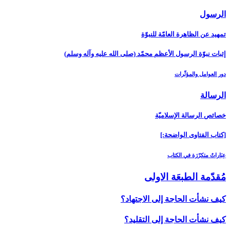
الرسول‏
تمهيد عن الظاهرة العامّة للنبوّة
إثبات نبوّة الرسول الأعظم محمّد (صلى الله عليه وآله وسلم)
دور العوامل والمؤثّرات
الرسالة
خصائص الرسالة الإسلاميّة
[كتاب الفتاوى الواضحة:]
عِبَاراتٌ متكرّرَة في الكتاب
مُقدّمة الطبعَة الاولى‏
كيف نشأت الحاجة إلى الاجتهاد؟
كيف نشأت الحاجة إلى التقليد؟