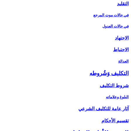
التقليد
في حالات موت المرجع
في حالات العدول
الاجتهاد
الاحتياط
العدالة
التكليف وَشُروطه‏
شروط التكليف‏
البلوغ وعلاماته
آثار عامة للتكليف الشرعي‏
تقسيم الأحكام‏