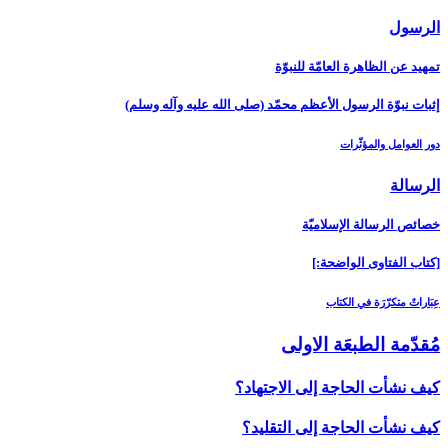
الرسول‏
تمهيد عن الظاهرة العامّة للنبوّة
إثبات نبوّة الرسول الأعظم محمّد (صلى الله عليه وآله وسلم)
دور العوامل والمؤثّرات
الرسالة
خصائص الرسالة الإسلاميّة
[كتاب الفتاوى الواضحة:]
عِبَاراتٌ متكرّرَة في الكتاب
مُقدّمة الطبعَة الاولى‏
كيف نشأت الحاجة إلى الاجتهاد؟
كيف نشأت الحاجة إلى التقليد؟