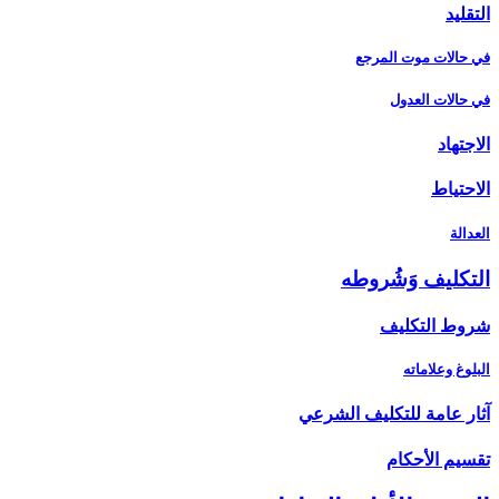
التقليد
في حالات موت المرجع
في حالات العدول
الاجتهاد
الاحتياط
العدالة
التكليف وَشُروطه‏
شروط التكليف‏
البلوغ وعلاماته
آثار عامة للتكليف الشرعي‏
تقسيم الأحكام‏