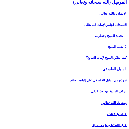
المرسِل (الله سبحانه وتعالى)
الإيمان بالله تعالى‏
الاستدلال العِلميّ لإثبات الله تعالى‏
1- تحديد المنهج وخطواته
2- تقييم المنهج
كيف نطبّق المنهج لإثبات الصانع؟
الدليل الفلسفي‏
نموذج من الدليل الفلسفي على إثبات الصانع
موقف المادية من هذا الدليل
صِفاتُ الله تعالى‏
عدله واستقامته
عدل الله تعالى يثبت الجزاء