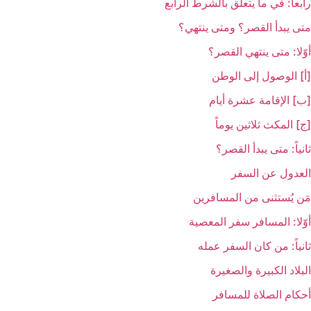
رابعاً: في ما يتعلّق بالشرط الرابع
متى يبدأ القصر؟ ومتى ينتهي؟
أوّلا: متى ينتهي القصر؟
[أ] الوصول إلى الوطن
[ب‏] الإقامة عشرة أيام
[ج‏] المكث ثلاثين يوماً
ثانياً: متى يبدأ القصر؟
العدول عن السفر
مَن يُستثنى من المسافرين
أوّلا: المسافر سفر المعصية
ثانياً: من كان السفر عمله
البلاد الكبيرة والصغيرة
أحكام الصلاة للمسافر