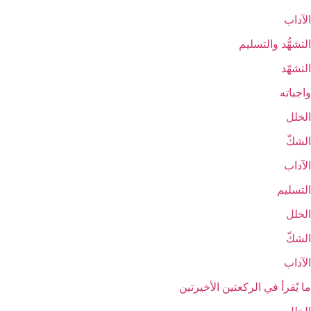
الآداب
التشهُّد والتسليم‏
التشهّد
واجباته
الخلل
الشكّ
الآداب
التسليم
الخلل
الشكّ
الآداب
ما يُقرأ في الركعتين الأخيرتين‏