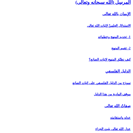
المرسِل (الله سبحانه وتعالى)
الإيمان بالله تعالى‏
الاستدلال العِلميّ لإثبات الله تعالى‏
1- تحديد المنهج وخطواته
2- تقييم المنهج
كيف نطبّق المنهج لإثبات الصانع؟
الدليل الفلسفي‏
نموذج من الدليل الفلسفي على إثبات الصانع
موقف المادية من هذا الدليل
صِفاتُ الله تعالى‏
عدله واستقامته
عدل الله تعالى يثبت الجزاء