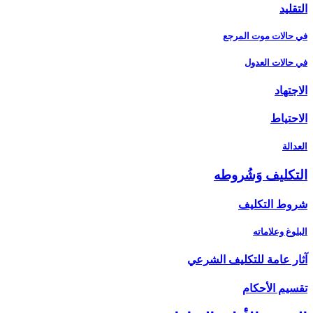
التقليد
في حالات موت المرجع
في حالات العدول
الاجتهاد
الاحتياط
العدالة
التكليف وَشُروطه‏
شروط التكليف‏
البلوغ وعلاماته
آثار عامة للتكليف الشرعي‏
تقسيم الأحكام‏