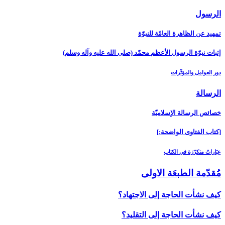
الرسول‏
تمهيد عن الظاهرة العامّة للنبوّة
إثبات نبوّة الرسول الأعظم محمّد (صلى الله عليه وآله وسلم)
دور العوامل والمؤثّرات
الرسالة
خصائص الرسالة الإسلاميّة
[كتاب الفتاوى الواضحة:]
عِبَاراتٌ متكرّرَة في الكتاب
مُقدّمة الطبعَة الاولى‏
كيف نشأت الحاجة إلى الاجتهاد؟
كيف نشأت الحاجة إلى التقليد؟