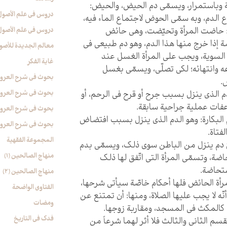
وباستمرار، ويسمّى دم الحيض، والحيض:
دروس فی علم الأصول (
 الدم، وبه سمّي الحوض لاجتماع الماء فيه،
: حاضت المرأة وتحيّضت، وهي حائض
دروس فی علم الأصول (
 إذا خرج منها هذا الدم، وهو دم طبيعي في
معالم الجدیدة للأصو
 السوية، ويجب على المرأة الغسل عند
غایة الفکر
ه وانتهائه؛ لكي تصلّي، ويسمّى بغسل
بحوث في شرح العروة ال
.
بحوث في شرح العروة ال
دم الذي ينزل بسبب جرح أو قرح في الرحم، أو
فات عملية جراحية سابقة.
بحوث في شرح العروة ال
م البكارة: وهو الدم الذي ينزل بسبب افتضاض
بحوث في شرح العروة ال
لفتاة.
المجموعة الفقهیة
ّ دم ينزل من الباطن سوى ذلك، ويسمّى بدم
منهاج الصالحین (1)
اضة، وتسمّى المرأة التي اتّفق لها ذلك
تحاضة.
منهاج الصالحین (2)
لمرأة الحائض فلها أحكام خاصّة سيأتي شرحها،
الفتاوی الواضحة
أنّه لا يجب عليها الصلاة، ومنها: أن تمتنع عن
ومضات
 كالمكث في المسجد، ومقاربة زوجها.
فدک فی التاریخ
القسم الثاني والثالث فلا أثر لهما شرعاً من