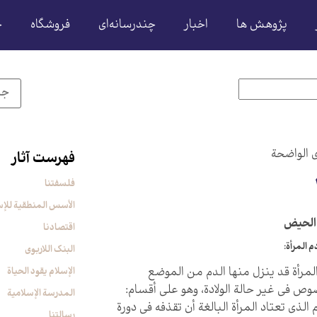
پژوهش ها
اخبار
چندرسانه‌ای
فروشگاه
ح
ی الواضحة
فهرست آثار
فلسفتنا
الأسس المنطقیة للإس
لحيض‏
اقتصادنا
 المرأة:
البنک اللاربوی
5) المرأة قد ينزل منها الدم من الموضع
الإسلام یقود الحیاة
ص في غير حالة الولادة، وهو على أقسام:
المدرسة الإسلامیة
م الذي تعتاد المرأة البالغة أن تقذفه في دورة
رسالتنا