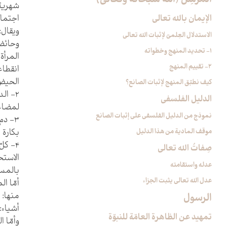
المرسِل (الله سبحانه وتعالى)
شهرية 
الإيمان بالله تعالى‏
اجتماع
ويقال
الاستدلال العِلميّ لإثبات الله تعالى‏
وحائضة
1- تحديد المنهج وخطواته
المرأة
2- تقييم المنهج
انقطاع
الحيض
كيف نطبّق المنهج لإثبات الصانع؟
2- ال
الدليل الفلسفي‏
لمضاع
نموذج من الدليل الفلسفي على إثبات الصانع
3- د
موقف المادية من هذا الدليل
بكارة ا
4- كل
صِفاتُ الله تعالى‏
الاستح
عدله واستقامته
بالمس
عدل الله تعالى يثبت الجزاء
أمّا ا
منها: 
الرسول‏
أشياء:
تمهيد عن الظاهرة العامّة للنبوّة
وأمّا 