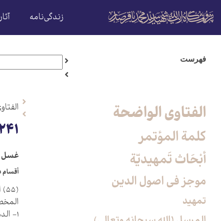
زندگی‌نامه
آثار
فهرست
الفتاو
الفتاوی الواضحة
241
كلمة المؤتمر
غسل ا
أبْحَاث تَمهيديّة
أقسام دم
موجز في اصول الدين‏
(5
تمهيد
المخصو
1- الد