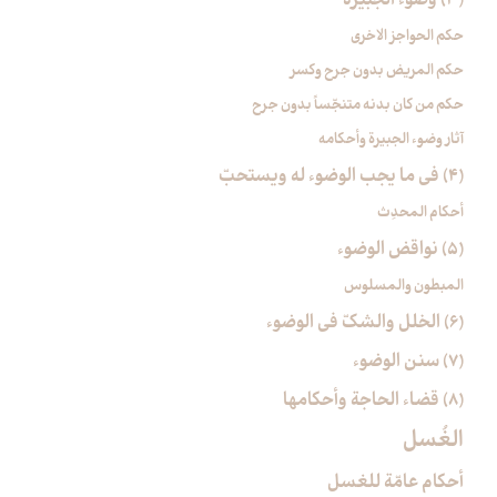
(3) وضوء الجبيرة
حكم الحواجز الاخرى
حكم المريض بدون جرح وكسر
حكم من كان بدنه متنجّساً بدون جرح
آثار وضوء الجبيرة وأحكامه
(4) في ما يجب الوضوء له ويستحبّ‏
أحكام المحدِث
(5) نواقض الوضوء
المبطون والمسلوس
(6) الخلل والشكّ في الوضوء
(7) سنن الوضوء
(8) قضاء الحاجة وأحكامها
الغُسل‏
أحكام عامّة للغسل