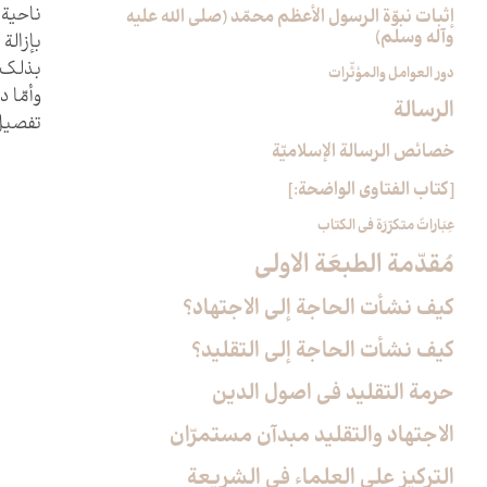
ناحية 
إثبات نبوّة الرسول الأعظم محمّد (صلى الله عليه
وآله وسلم)
بإزالة
بذلك، 
دور العوامل والمؤثّرات
وأمّا 
الرسالة
تفصيل 
خصائص الرسالة الإسلاميّة
[كتاب الفتاوى الواضحة:]
عِبَاراتٌ متكرّرَة في الكتاب
مُقدّمة الطبعَة الاولى‏
كيف نشأت الحاجة إلى الاجتهاد؟
كيف نشأت الحاجة إلى التقليد؟
حرمة التقليد في اصول الدين
الاجتهاد والتقليد مبدآن مستمرّان
التركيز على العلماء في الشريعة