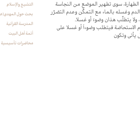
الطهارة، سوى تطهير الموضع من النجاسة
التشیع والإسلام
 الدم وغسله بالماء مع التمكّن وعدم التضرّر
بحث حول المهدي(عج
ولا يتطلّب هذان وضوءً أو غسلا.
المدرسة القرآنیة
دم الاستحاضة فيتطلب وضوءاً أو غسلا على
أئمة أهل البیت
يأتي وتكون‏
محاضرات تأسیسیة