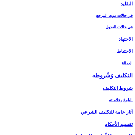
التقليد
في حالات موت المرجع
في حالات العدول
الاجتهاد
الاحتياط
العدالة
التكليف وَشُروطه‏
شروط التكليف‏
البلوغ وعلاماته
آثار عامة للتكليف الشرعي‏
تقسيم الأحكام‏