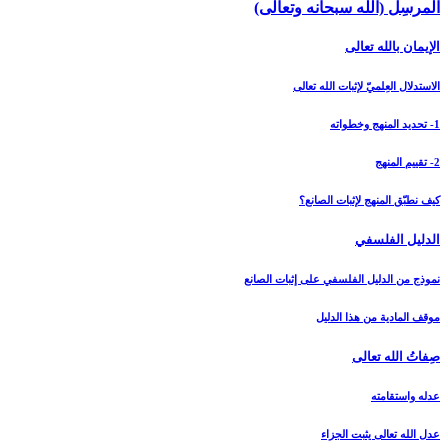
المرسِل (الله سبحانه وتعالى)
الإيمان بالله تعالى‏
الاستدلال العِلميّ لإثبات الله تعالى‏
1- تحديد المنهج وخطواته
2- تقييم المنهج
كيف نطبّق المنهج لإثبات الصانع؟
الدليل الفلسفي‏
نموذج من الدليل الفلسفي على إثبات الصانع
موقف المادية من هذا الدليل
صِفاتُ الله تعالى‏
عدله واستقامته
عدل الله تعالى يثبت الجزاء