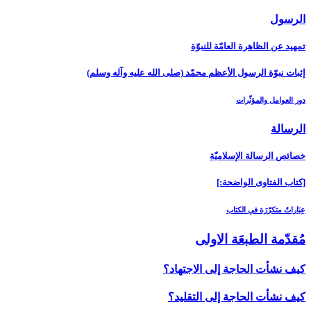
الرسول‏
تمهيد عن الظاهرة العامّة للنبوّة
إثبات نبوّة الرسول الأعظم محمّد (صلى الله عليه وآله وسلم)
دور العوامل والمؤثّرات
الرسالة
خصائص الرسالة الإسلاميّة
[كتاب الفتاوى الواضحة:]
عِبَاراتٌ متكرّرَة في الكتاب
مُقدّمة الطبعَة الاولى‏
كيف نشأت الحاجة إلى الاجتهاد؟
كيف نشأت الحاجة إلى التقليد؟