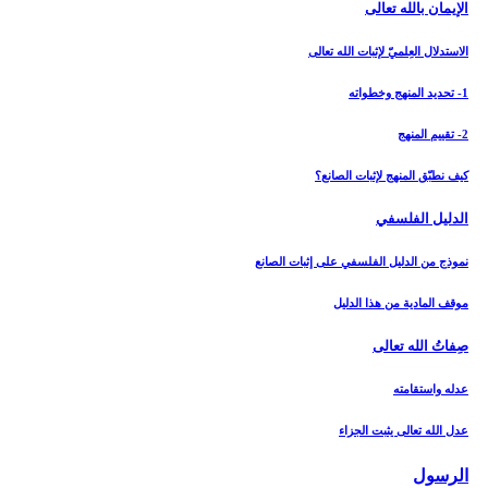
الإيمان بالله تعالى‏
الاستدلال العِلميّ لإثبات الله تعالى‏
1- تحديد المنهج وخطواته
2- تقييم المنهج
كيف نطبّق المنهج لإثبات الصانع؟
الدليل الفلسفي‏
نموذج من الدليل الفلسفي على إثبات الصانع
موقف المادية من هذا الدليل
صِفاتُ الله تعالى‏
عدله واستقامته
عدل الله تعالى يثبت الجزاء
الرسول‏