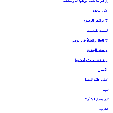
(4) في ما يجب الوضوء له ويستحبّ‏
أحكام المحدِث
(5) نواقض الوضوء
المبطون والمسلوس
(6) الخلل والشكّ في الوضوء
(7) سنن الوضوء
(8) قضاء الحاجة وأحكامها
الغُسل‏
أحكام عامّة للغسل
تمهيد
كيف يغتسل المكلّف؟
الشروط