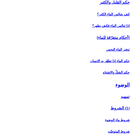
حكم القليل والكثير
كيف يتنجّس الماء الكثير؟
إذا تنجّس الماء فكيف يطهر؟
[أحكام متفرّقة للماء]
تبخير الماء النجس
حكم الماء إذا تطهّر به الإنسان
حكم الشكّ والاشتباه
الوضوء
تمهيد
(1) الشروط
شروط ماء الوضوء
شروط المتوضّئ