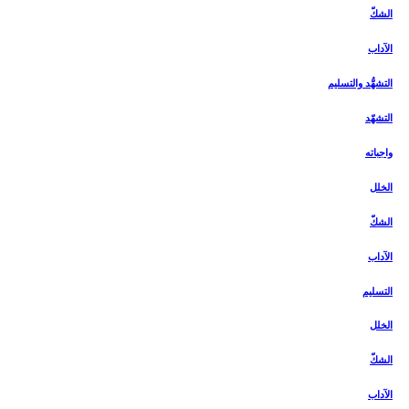
الشكّ
الآداب
التشهُّد والتسليم‏
التشهّد
واجباته
الخلل
الشكّ
الآداب
التسليم
الخلل
الشكّ
الآداب