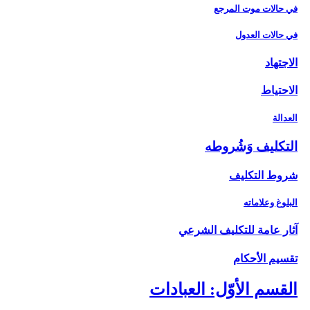
في حالات موت المرجع
في حالات العدول
الاجتهاد
الاحتياط
العدالة
التكليف وَشُروطه‏
شروط التكليف‏
البلوغ وعلاماته
آثار عامة للتكليف الشرعي‏
تقسيم الأحكام‏
القسم الأوّل: العبادات‏