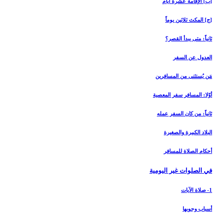
[ب‏] الإقامة عشرة أيام
[ج‏] المكث ثلاثين يوماً
ثانياً: متى يبدأ القصر؟
العدول عن السفر
مَن يُستثنى من المسافرين
أوّلا: المسافر سفر المعصية
ثانياً: من كان السفر عمله
البلاد الكبيرة والصغيرة
أحكام الصلاة للمسافر
في الصلوات غير اليومية
1- صلاة الآيات‏
أسباب وجوبها