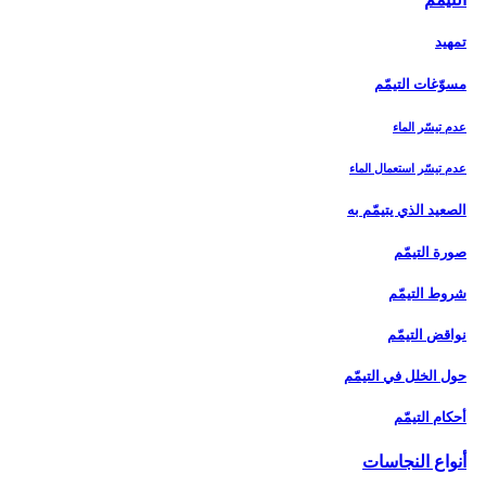
تمهيد
مسوّغات التيمّم
عدم تيسّر الماء
عدم تيسّر استعمال الماء
الصعيد الذي يتيمّم به
صورة التيمّم
شروط التيمّم
نواقض التيمّم
حول الخلل في التيمّم
أحكام التيمّم
أنواع النجاسات‏