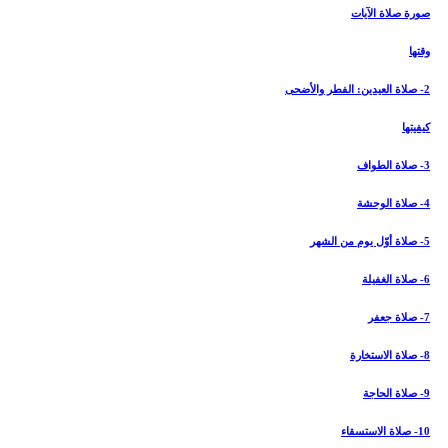
صورة صلاة الآيات
وقتها
2- صلاة العيدين: الفطر والأضحى‏
كيفيتها
3- صلاة الطواف‏
4- صلاة الوحشة
5- صلاة أوّل يوم من الشهر
6- صلاة الغفيلة
7- صلاة جعفر
8- صلاة الاستخارة
9- صلاة الحاجة
10- صلاة الاستسقاء