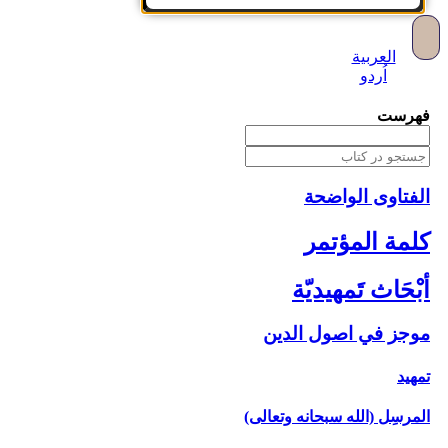
العربية
اُردو
فهرست
الفتاوی الواضحة
كلمة المؤتمر
أبْحَاث تَمهيديّة
موجز في اصول الدين‏
تمهيد
المرسِل (الله سبحانه وتعالى)