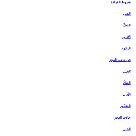
شروط القراءة
الخلل
الشكّ
الآداب
الركوع‏
في حالات العجز
الخلل
الشكّ
الآداب
السُجُود
حالات العجز
الخلل