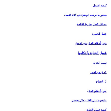
كيفية الغسل
صدور ما يوجب الوضوء في أثناء الغسل
مسائل تتّصل بشرط الإباحة
غسل الجبيرة
حول أحكام الخلل في الغسل
غسل الجنابَة وأحكامها
سبب الجنابة
1- خروج المني
2- الجماع
حول أحكام الخلل
ما يحرم على الجُنُب حتّى يغتسل
كيفية غسل الجنابة