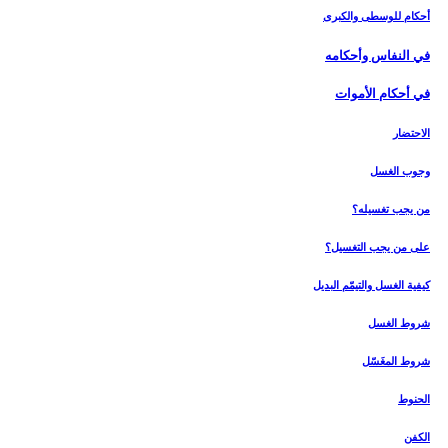
أحكام للوسطى والكبرى
في النفاس وأحكامه‏
في أحكام الأموات‏
الاحتضار
وجوب الغسل
من يجب تغسيله؟
على من يجب التغسيل؟
كيفية الغسل والتيمّم البديل
شروط الغسل
شروط المغَسّل
الحنوط
الكفن