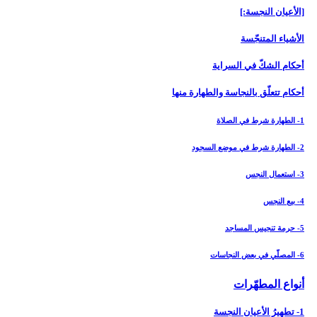
[الأعيان النجسة:]
الأشياء المتنجّسة
أحكام الشكّ في السراية
أحكام تتعلّق بالنجاسة والطهارة منها
1- الطهارة شرط في الصلاة
2- الطهارة شرط في موضع السجود
3- استعمال النجس
4- بيع النجس
5- حرمة تنجيس المساجد
6- المصلّي في بعض النجاسات
أنواع المطهّرات‏
1- تطهيرُ الأعيان النجسة