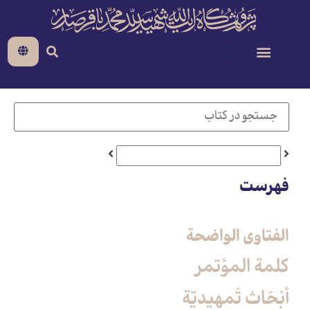
فهرست
الفتاوی الواضحة
كلمة المؤتمر
أبْحَاث تَمهيديّة