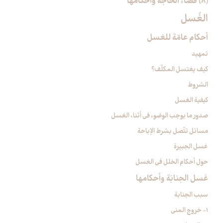
(8) قضاء الحاجة وأحكامها
الغُسل‏
أحكام عامّة للغسل
تمهيد
كيف يغتسل المكلّف؟
الشروط
كيفية الغسل
صدور ما يوجب الوضوء في أثناء الغسل
مسائل تتّصل بشرط الإباحة
غسل الجبيرة
حول أحكام الخلل في الغسل
غسل الجنابَة وأحكامها
سبب الجنابة
1- خروج المني