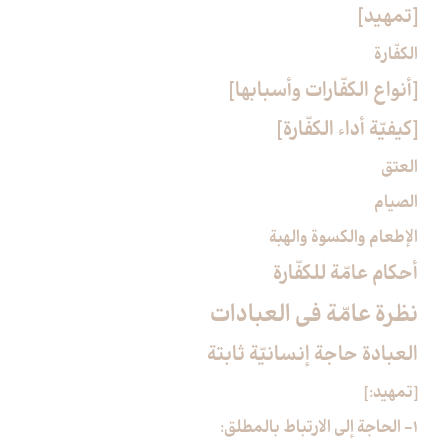
[تمهيد]
الكفّارة
[أنواع الكفّارات وأسبابها]
[كيفيّة أداء الكفّارة]
العتق
الصيام
الإطعام والكسوة والهبة
أحكام عامّة للكفّارة
نظرة عامّة في العبادات‏
العبادة حاجة إنسانيّة ثابتة
[تمهيد:]
1- الحاجة إلى الارتباط بالمطلق: