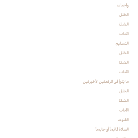
واجباته
الخلل
الشكّ
الآداب
التسليم
الخلل
الشكّ
الآداب
ما يُقرأ في الركعتين الأخيرتين‏
الخلل
الشكّ
الآداب
القنوت‏
الصلاة قائِماً أو جالِساً