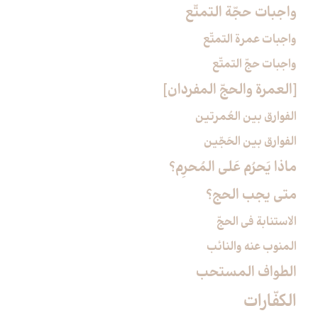
واجبات حجّة التمتّع‏
واجبات عمرة التمتّع
واجبات حجّ التمتّع
[العمرة والحجّ المفردان‏]
الفوارق بين العُمرتين
الفوارق بين الحَجّين
ماذا يَحرُم عَلى المُحرِم؟
متى يجب الحج؟
الاستنابة في الحجّ‏
المنوب عنه والنائب
الطواف المستحب‏
الكفّارات‏