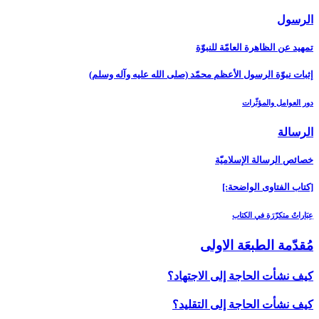
الرسول‏
تمهيد عن الظاهرة العامّة للنبوّة
إثبات نبوّة الرسول الأعظم محمّد (صلى الله عليه وآله وسلم)
دور العوامل والمؤثّرات
الرسالة
خصائص الرسالة الإسلاميّة
[كتاب الفتاوى الواضحة:]
عِبَاراتٌ متكرّرَة في الكتاب
مُقدّمة الطبعَة الاولى‏
كيف نشأت الحاجة إلى الاجتهاد؟
كيف نشأت الحاجة إلى التقليد؟