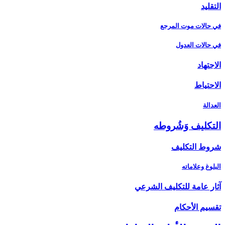
التقليد
في حالات موت المرجع
في حالات العدول
الاجتهاد
الاحتياط
العدالة
التكليف وَشُروطه‏
شروط التكليف‏
البلوغ وعلاماته
آثار عامة للتكليف الشرعي‏
تقسيم الأحكام‏