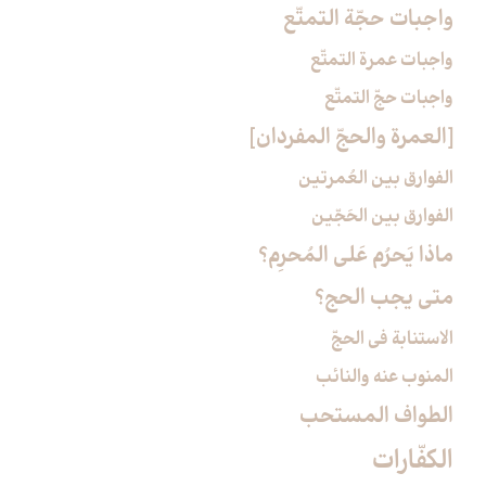
واجبات حجّة التمتّع‏
واجبات عمرة التمتّع
واجبات حجّ التمتّع
[العمرة والحجّ المفردان‏]
الفوارق بين العُمرتين
الفوارق بين الحَجّين
ماذا يَحرُم عَلى المُحرِم؟
متى يجب الحج؟
الاستنابة في الحجّ‏
المنوب عنه والنائب
الطواف المستحب‏
الكفّارات‏