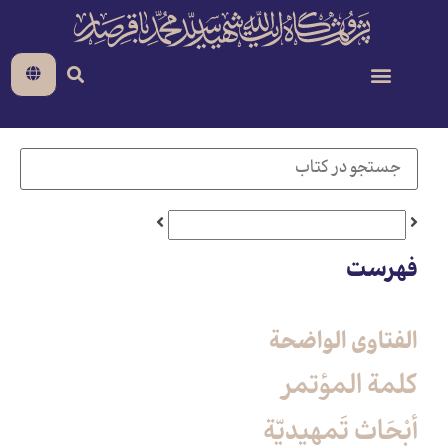
فهرست
الفتاوی الواضحة
كلمة المؤتمر
أبْحَاث تَمهيديّة