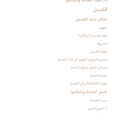
(8) قضاء الحاجة وأحكامها
الغُسل‏
أحكام عامّة للغسل
تمهيد
كيف يغتسل المكلّف؟
الشروط
كيفية الغسل
صدور ما يوجب الوضوء في أثناء الغسل
مسائل تتّصل بشرط الإباحة
غسل الجبيرة
حول أحكام الخلل في الغسل
غسل الجنابَة وأحكامها
سبب الجنابة
1- خروج المني