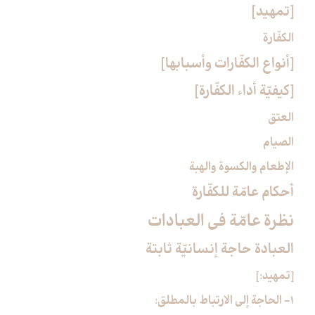
[تمهيد]
الكفّارة
[أنواع الكفّارات وأسبابها]
[كيفيّة أداء الكفّارة]
العتق
الصيام
الإطعام والكسوة والهبة
أحكام عامّة للكفّارة
نظرة عامّة في العبادات‏
العبادة حاجة إنسانيّة ثابتة
[تمهيد:]
1- الحاجة إلى الارتباط بالمطلق: