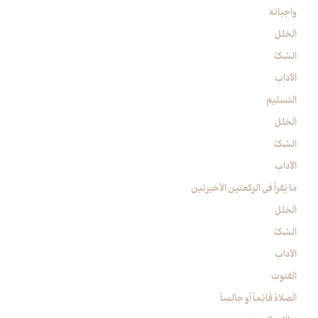
واجباته
الخلل
الشكّ
الآداب
التسليم
الخلل
الشكّ
الآداب
ما يُقرأ في الركعتين الأخيرتين‏
الخلل
الشكّ
الآداب
القنوت‏
الصلاة قائِماً أو جالِساً