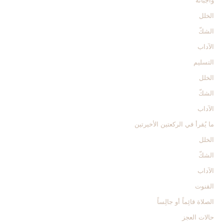
واجباته
الخلل
الشكّ
الآداب
التسليم
الخلل
الشكّ
الآداب
ما يُقرأ في الركعتين الأخيرتين‏
الخلل
الشكّ
الآداب
القنوت‏
الصلاة قائِماً أو جالِساً
حالات العجز