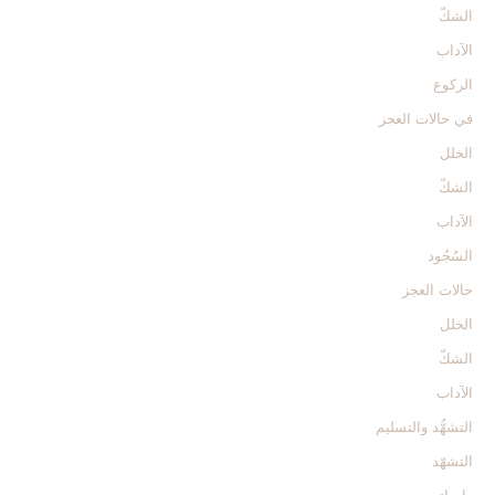
الشكّ
الآداب
الركوع‏
في حالات العجز
الخلل
الشكّ
الآداب
السُجُود
حالات العجز
الخلل
الشكّ
الآداب
التشهُّد والتسليم‏
التشهّد