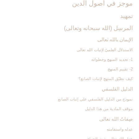
موجز في اصول الدين‏
تمهيد
المرسِل (الله سبحانه وتعالى)
الإيمان بالله تعالى‏
الاستدلال العِلميّ لإثبات الله تعالى‏
1- تحديد المنهج وخطواته
2- تقييم المنهج
كيف نطبّق المنهج لإثبات الصانع؟
الدليل الفلسفي‏
نموذج من الدليل الفلسفي على إثبات الصانع
موقف المادية من هذا الدليل
صِفاتُ الله تعالى‏
عدله واستقامته
عدل الله تعالى يثبت الجزاء