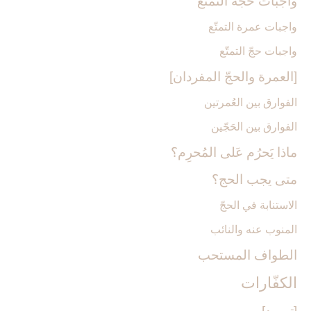
واجبات حجّة التمتّع‏
واجبات عمرة التمتّع
واجبات حجّ التمتّع
[العمرة والحجّ المفردان‏]
الفوارق بين العُمرتين
الفوارق بين الحَجّين
ماذا يَحرُم عَلى المُحرِم؟
متى يجب الحج؟
الاستنابة في الحجّ‏
المنوب عنه والنائب
الطواف المستحب‏
الكفّارات‏