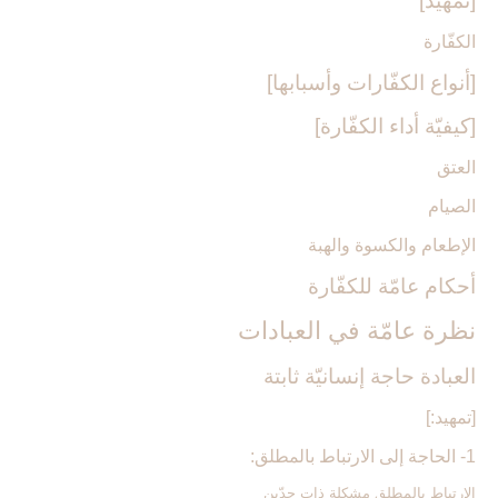
[تمهيد]
الكفّارة
[أنواع الكفّارات وأسبابها]
[كيفيّة أداء الكفّارة]
العتق
الصيام
الإطعام والكسوة والهبة
أحكام عامّة للكفّارة
نظرة عامّة في العبادات‏
العبادة حاجة إنسانيّة ثابتة
[تمهيد:]
1- الحاجة إلى الارتباط بالمطلق:
الارتباط بالمطلق مشكلة ذات حدّين