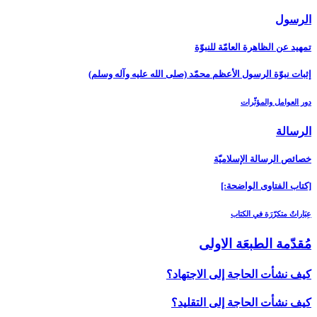
الرسول‏
تمهيد عن الظاهرة العامّة للنبوّة
إثبات نبوّة الرسول الأعظم محمّد (صلى الله عليه وآله وسلم)
دور العوامل والمؤثّرات
الرسالة
خصائص الرسالة الإسلاميّة
[كتاب الفتاوى الواضحة:]
عِبَاراتٌ متكرّرَة في الكتاب
مُقدّمة الطبعَة الاولى‏
كيف نشأت الحاجة إلى الاجتهاد؟
كيف نشأت الحاجة إلى التقليد؟