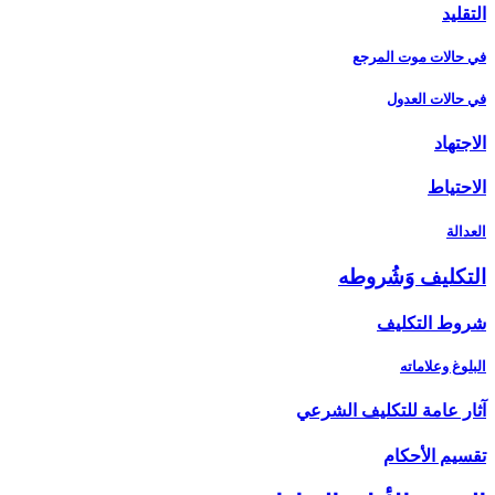
التقليد
في حالات موت المرجع
في حالات العدول
الاجتهاد
الاحتياط
العدالة
التكليف وَشُروطه‏
شروط التكليف‏
البلوغ وعلاماته
آثار عامة للتكليف الشرعي‏
تقسيم الأحكام‏