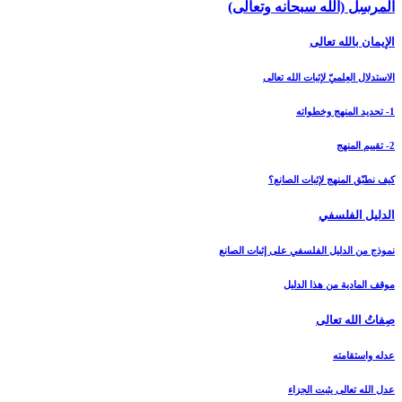
المرسِل (الله سبحانه وتعالى)
الإيمان بالله تعالى‏
الاستدلال العِلميّ لإثبات الله تعالى‏
1- تحديد المنهج وخطواته
2- تقييم المنهج
كيف نطبّق المنهج لإثبات الصانع؟
الدليل الفلسفي‏
نموذج من الدليل الفلسفي على إثبات الصانع
موقف المادية من هذا الدليل
صِفاتُ الله تعالى‏
عدله واستقامته
عدل الله تعالى يثبت الجزاء