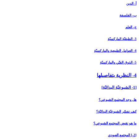
أ- الدين
ب- الفلسفة
ج- العلم
3- الطبقيّة الماركسيّة
4- العوامل الطبيعية والماركسيّة
5- الذوق الفنّي والماركسيّة
4- النظرية بتفاصيلها
[1- الشيوعيّة البدائيّة]
هل وجد المجتمع الشيوعي؟
كيف نفسّر الشيوعيّة البدائيّة؟
ما هو نقيض المجتمع الشيوعي؟
[2-] المجتمع العبودي‏