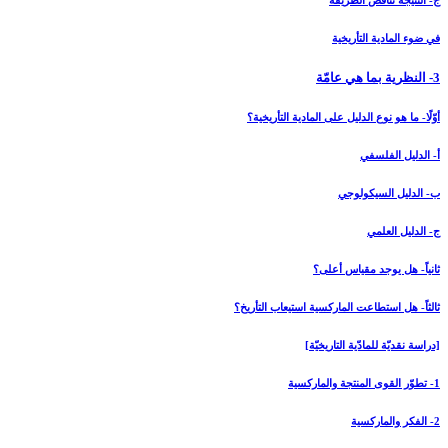
ج- النتيجة تناقض الطريقة
في ضوء المادية التأريخية
3- النظرية بما هي عامّة
أوّلًا- ما هو نوع الدليل على المادية التأريخية؟
أ- الدليل الفلسفي
ب- الدليل السيكولوجي
ج- الدليل العلمي
ثانياً- هل يوجد مقياس أعلى؟
ثالثاً- هل استطاعت الماركسية استيعاب التأريخ؟
[دراسة نقديّة للمادّية التاريخيّة]
1- تطوّر القوى المنتجة والماركسية
2- الفكر والماركسية