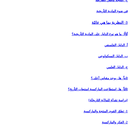
ج- النتيجة تناقض الطريقة
في ضوء المادية التأريخية
3- النظرية بما هي عامّة
أوّلًا- ما هو نوع الدليل على المادية التأريخية؟
أ- الدليل الفلسفي
ب- الدليل السيكولوجي
ج- الدليل العلمي
ثانياً- هل يوجد مقياس أعلى؟
ثالثاً- هل استطاعت الماركسية استيعاب التأريخ؟
[دراسة نقديّة للمادّية التاريخيّة]
1- تطوّر القوى المنتجة والماركسية
2- الفكر والماركسية