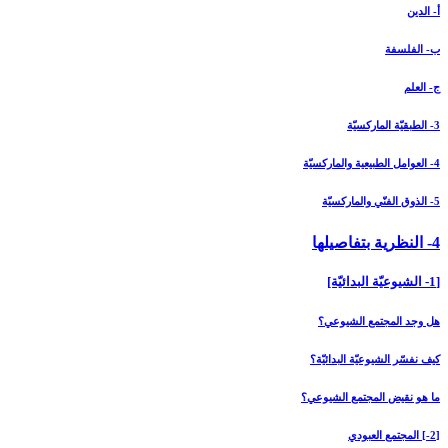
أ- الدين
ب- الفلسفة
ج- العلم
3- الطبقيّة الماركسيّة
4- العوامل الطبيعية والماركسيّة
5- الذوق الفنّي والماركسيّة
4- النظرية بتفاصيلها
[1- الشيوعيّة البدائيّة]
هل وجد المجتمع الشيوعي؟
كيف نفسّر الشيوعيّة البدائيّة؟
ما هو نقيض المجتمع الشيوعي؟
[2-] المجتمع العبودي‏