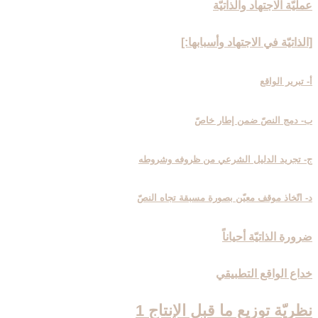
عمليّة الاجتهاد والذاتيّة
[الذاتيّة في الاجتهاد وأسبابها:]
أ- تبرير الواقع‏
ب- دمج النصّ ضمن إطار خاصّ
ج- تجريد الدليل الشرعي من ظروفه وشروطه
د- اتّخاذ موقف معيّن بصورة مسبقة تجاه النصّ
ضرورة الذاتيّة أحياناً
خداع الواقع التطبيقي
نظريّة توزيع ما قبل الإنتاج 1