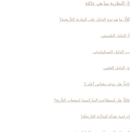
3- النظرية بما هي عامّة
أوّلًا- ما هو نوع الدليل على المادية التأريخية؟
أ- الدليل الفلسفي
ب- الدليل السيكولوجي
ج- الدليل العلمي
ثانياً- هل يوجد مقياس أعلى؟
ثالثاً- هل استطاعت الماركسية استيعاب التأريخ؟
[دراسة نقديّة للمادّية التاريخيّة]