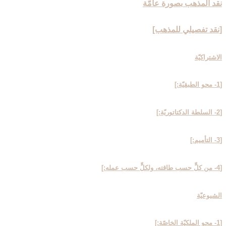
نقد المذهب بصورة عامّة
[نقد تفصيلي للمذهب‏]
الاشتراكيّة
[1- محو الطبقيّة:]
[2- السلطة الدكتاتوريّة:]
[3- التأميم:]
[4- من كلٍّ حسب طاقته، ولكلٍّ حسب عمله:]
الشيوعيّة
[1- محو الملكيّة الخاصّة:]