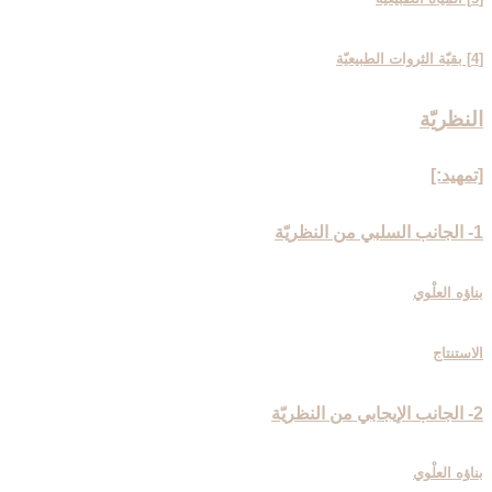
[4] بقيّة الثروات الطبيعيّة
النظريّة
[تمهيد:]
1- الجانب السلبي من النظريّة
بناؤه العلْوي
الاستنتاج
2- الجانب الإيجابي من النظريّة
بناؤه العلْوي