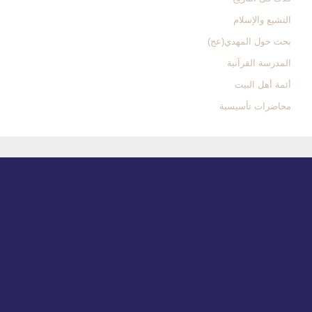
التشیع والإسلام
بحث حول المهدي(عج)
المدرسة القرآنیة
أئمة أهل البیت
محاضرات تأسیسیة