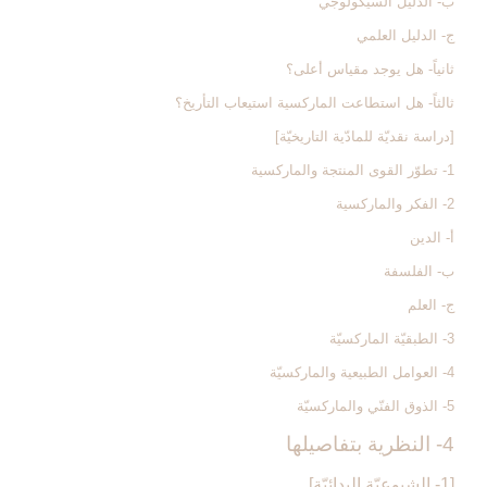
ب- الدليل السيكولوجي
ج- الدليل العلمي
ثانياً- هل يوجد مقياس أعلى؟
ثالثاً- هل استطاعت الماركسية استيعاب التأريخ؟
[دراسة نقديّة للمادّية التاريخيّة]
1- تطوّر القوى المنتجة والماركسية
2- الفكر والماركسية
أ- الدين
ب- الفلسفة
ج- العلم
3- الطبقيّة الماركسيّة
4- العوامل الطبيعية والماركسيّة
5- الذوق الفنّي والماركسيّة
4- النظرية بتفاصيلها
[1- الشيوعيّة البدائيّة]