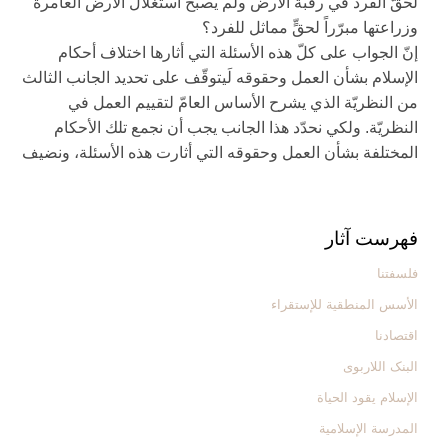
لحقّ الفرد في رقبة الأرض ولم يصبح استغلال الأرض العامرة
وزراعتها مبرّراً لحقٍّ مماثل للفرد؟
إنّ الجواب على كلّ هذه الأسئلة التي أثارها اختلاف أحكام
الإسلام بشأن العمل وحقوقه لَيتوقّف على تحديد الجانب الثالث
من النظريّة الذي يشرح الأساس العامّ لتقييم العمل في
النظريّة. ولكي نحدّد هذا الجانب يجب أن نجمع تلك الأحكام
المختلفة بشأن العمل وحقوقه التي أثارت هذه الأسئلة، ونضيف‏
فهرست آثار
فلسفتنا
الأسس المنطقیة للإستقراء
اقتصادنا
البنک اللاربوی
الإسلام یقود الحیاة
المدرسة الإسلامیة