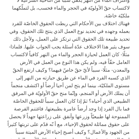
واغتراف الماء من النهر يكفي سبباً من الناحية الشرعيّة لا
لاكتساب حقّ الأولويّة في الحجر والماء فحسب، بل لتملّكهما
ملكيّة خاصّة.
فهناك اختلاف بين الأحكام التي ربطت الحقوق الخاصّة للفرد
بعمله وجهده في تحديد نوع العمل الذي ينتج تلك الحقوق، وفي
تحديد طبيعة تلك الحقوق التي ترتكز على العمل، ولأجل ذلك
سوف يثير هذا الاختلاف عدّة أسئلة يجب الجواب عليها. فلماذا-
مثلًا- كان العمل لحيازة الحجر والماء من النهر كافياً لاكتساب
العامل حقّاً فيه، ولم يكن هذا النوع من العمل في الأرض
والمعدن- مثلًا- سبباً لأيّ حقّ خاصّ فيهما؟ وكيف ارتفع الحقّ
الذي كسبه الفرد في الماء عن طريق حيازته من النهر إلى
مستوى الملكيّة، بينما لم يتح لمن أحيا أرضاً أو اكتشف منجماً
أن يملك الأرض أو المنجم، وإنّما منح حقّ الأولويّة في المرفق
الطبيعي الذي أحياه؟ ثمّ إذا كان العمل سبباً للحقوق الخاصّة
فما بال الفرد إذا وجد أرضاً عامرة بطبيعتها، فاغتنم الفرصة
الممنوحة لها طبيعيّاً وزرعها وأنفق على زراعتها جهداً لا يحصل
على حقوق مماثلة لحقوق الإحياء، مع أ نّه قدّم على تربتها كثيراً
من الجهود والأعمال؟ وكيف أصبح إحياء الأرض الميتة سبباً