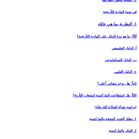
ج- النتيجة تناقض الطريقة
في ضوء المادية التأريخية
3- النظرية بما هي عامّة
أوّلًا- ما هو نوع الدليل على المادية التأريخية؟
أ- الدليل الفلسفي
ب- الدليل السيكولوجي
ج- الدليل العلمي
ثانياً- هل يوجد مقياس أعلى؟
ثالثاً- هل استطاعت الماركسية استيعاب التأريخ؟
[دراسة نقديّة للمادّية التاريخيّة]
1- تطوّر القوى المنتجة والماركسية
2- الفكر والماركسية