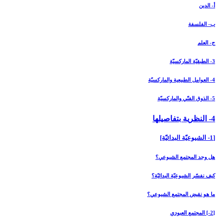
أ- الدين
ب- الفلسفة
ج- العلم
3- الطبقيّة الماركسيّة
4- العوامل الطبيعية والماركسيّة
5- الذوق الفنّي والماركسيّة
4- النظرية بتفاصيلها
[1- الشيوعيّة البدائيّة]
هل وجد المجتمع الشيوعي؟
كيف نفسّر الشيوعيّة البدائيّة؟
ما هو نقيض المجتمع الشيوعي؟
[2-] المجتمع العبودي‏