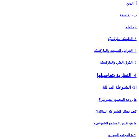
أ- الدين
ب- الفلسفة
ج- العلم
3- الطبقيّة الماركسيّة
4- العوامل الطبيعية والماركسيّة
5- الذوق الفنّي والماركسيّة
4- النظرية بتفاصيلها
[1- الشيوعيّة البدائيّة]
هل وجد المجتمع الشيوعي؟
كيف نفسّر الشيوعيّة البدائيّة؟
ما هو نقيض المجتمع الشيوعي؟
[2-] المجتمع العبودي‏