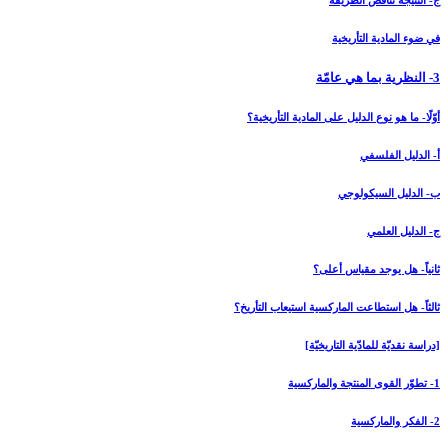
ج- النتيجة تناقض الطريقة
في ضوء المادية التأريخية
3- النظرية بما هي عامّة
أوّلًا- ما هو نوع الدليل على المادية التأريخية؟
أ- الدليل الفلسفي
ب- الدليل السيكولوجي
ج- الدليل العلمي
ثانياً- هل يوجد مقياس أعلى؟
ثالثاً- هل استطاعت الماركسية استيعاب التأريخ؟
[دراسة نقديّة للمادّية التاريخيّة]
1- تطوّر القوى المنتجة والماركسية
2- الفكر والماركسية