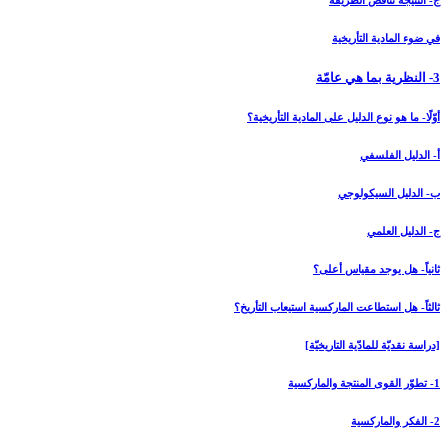
ج- النتيجة تناقض الطريقة
في ضوء المادية التأريخية
3- النظرية بما هي عامّة
أوّلًا- ما هو نوع الدليل على المادية التأريخية؟
أ- الدليل الفلسفي
ب- الدليل السيكولوجي
ج- الدليل العلمي
ثانياً- هل يوجد مقياس أعلى؟
ثالثاً- هل استطاعت الماركسية استيعاب التأريخ؟
[دراسة نقديّة للمادّية التاريخيّة]
1- تطوّر القوى المنتجة والماركسية
2- الفكر والماركسية