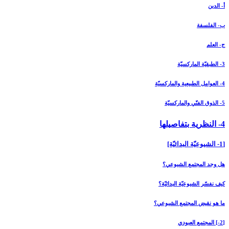
أ- الدين
ب- الفلسفة
ج- العلم
3- الطبقيّة الماركسيّة
4- العوامل الطبيعية والماركسيّة
5- الذوق الفنّي والماركسيّة
4- النظرية بتفاصيلها
[1- الشيوعيّة البدائيّة]
هل وجد المجتمع الشيوعي؟
كيف نفسّر الشيوعيّة البدائيّة؟
ما هو نقيض المجتمع الشيوعي؟
[2-] المجتمع العبودي‏