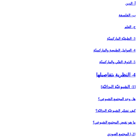
أ- الدين
ب- الفلسفة
ج- العلم
3- الطبقيّة الماركسيّة
4- العوامل الطبيعية والماركسيّة
5- الذوق الفنّي والماركسيّة
4- النظرية بتفاصيلها
[1- الشيوعيّة البدائيّة]
هل وجد المجتمع الشيوعي؟
كيف نفسّر الشيوعيّة البدائيّة؟
ما هو نقيض المجتمع الشيوعي؟
[2-] المجتمع العبودي‏