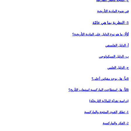
ج- النتيجة تناقض الطريقة
في ضوء المادية التأريخية
3- النظرية بما هي عامّة
أوّلًا- ما هو نوع الدليل على المادية التأريخية؟
أ- الدليل الفلسفي
ب- الدليل السيكولوجي
ج- الدليل العلمي
ثانياً- هل يوجد مقياس أعلى؟
ثالثاً- هل استطاعت الماركسية استيعاب التأريخ؟
[دراسة نقديّة للمادّية التاريخيّة]
1- تطوّر القوى المنتجة والماركسية
2- الفكر والماركسية