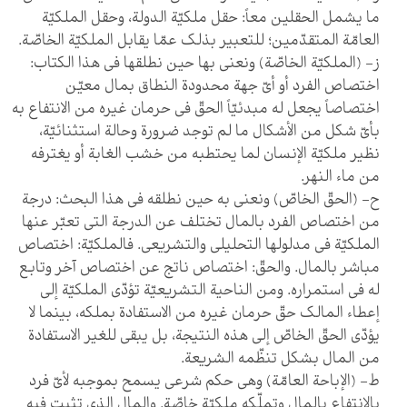
ما يشمل الحقلين معاً: حقل ملكيّة الدولة، وحقل الملكيّة
العامّة المتقدّمين؛ للتعبير بذلك عمّا يقابل الملكيّة الخاصّة.
ز- (الملكيّة الخاصّة) ونعني بها حين نطلقها في هذا الكتاب:
اختصاص الفرد أو أيّ جهة محدودة النطاق بمال معيّن
اختصاصاً يجعل له مبدئيّاً الحقّ في حرمان غيره من الانتفاع به
بأيّ شكل من الأشكال ما لم توجد ضرورة وحالة استثنائيّة،
نظير ملكيّة الإنسان لما يحتطبه من خشب الغابة أو يغترفه
من ماء النهر.
ح- (الحقّ الخاصّ) ونعني به حين نطلقه في هذا البحث: درجة
من اختصاص الفرد بالمال تختلف عن الدرجة التي تعبّر عنها
الملكيّة في مدلولها التحليلي والتشريعي. فالملكيّة: اختصاص
مباشر بالمال. والحقّ: اختصاص ناتج عن اختصاص آخر وتابع
له في استمراره. ومن الناحية التشريعيّة تؤدّي الملكيّة إلى
إعطاء المالك حقّ حرمان غيره من الاستفادة بملكه، بينما لا
يؤدّي الحقّ الخاصّ إلى هذه النتيجة، بل يبقى للغير الاستفادة
من المال بشكل تنظّمه الشريعة.
ط- (الإباحة العامّة) وهي حكم شرعي يسمح بموجبه لأيّ فرد
بالانتفاع بالمال وتملّكه ملكيّة خاصّة. والمال الذي تثبت فيه