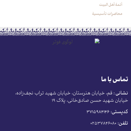
أئمة أهل البیت
محاضرات تأسیسیة
تماس با ما
نشانی :
قم، خیابان هنرستان، خیابان شهید تراب نجف‌زاده،
خیابان شهید حسن صادق‌خانی، پلاک ١٩
کدپستی:
٣٧١۵٩٨۴١۴۶
تلفن:
۰۲۵۳۷۸۴۶۰۸۰