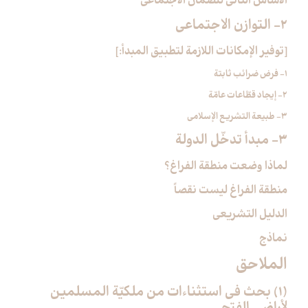
الأساس الثاني للضمان الاجتماعي
2- التوازن الاجتماعي‏
[توفير الإمكانات اللازمة لتطبيق المبدأ:]
1- فرض ضرائب ثابتة
2- إيجاد قطّاعات عامّة
3- طبيعة التشريع الإسلامي
3- مبدأ تدخّل الدولة
لماذا وضعت منطقة الفراغ؟
منطقة الفراغ ليست نقصاً
الدليل التشريعي
نماذج
الملاحق‏
(1) بحث في استثناءات من ملكيّة المسلمين