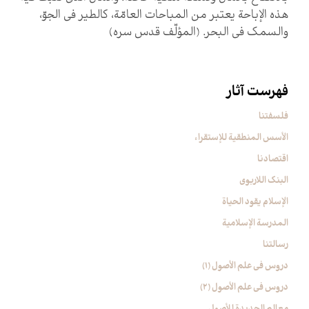
هذه الإباحة يعتبر من المباحات العامّة، كالطير في الجوّ،
والسمك في البحر. (المؤلّف قدس سره)
فهرست آثار
فلسفتنا
الأسس المنطقیة للإستقراء
اقتصادنا
البنک اللاربوی
الإسلام یقود الحیاة
المدرسة الإسلامیة
رسالتنا
دروس فی علم الأصول (1)
دروس فی علم الأصول (2)
معالم الجدیدة للأصول