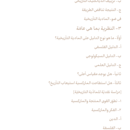
ب- تزييف الديالكتيك التأريخي
ج- النتيجة تناقض الطريقة
في ضوء المادية التأريخية
3- النظرية بما هي عامّة
أوّلًا- ما هو نوع الدليل على المادية التأريخية؟
أ- الدليل الفلسفي
ب- الدليل السيكولوجي
ج- الدليل العلمي
ثانياً- هل يوجد مقياس أعلى؟
ثالثاً- هل استطاعت الماركسية استيعاب التأريخ؟
[دراسة نقديّة للمادّية التاريخيّة]
1- تطوّر القوى المنتجة والماركسية
2- الفكر والماركسية
أ- الدين
ب- الفلسفة