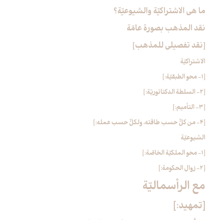
ما هي الاشتراكيّة والشيوعيّة؟
نقد المذهب بصورة عامّة
[نقد تفصيلي للمذهب‏]
الاشتراكيّة
[1- محو الطبقيّة:]
[2- السلطة الدكتاتوريّة:]
[3- التأميم:]
[4- من كلٍّ حسب طاقته، ولكلٍّ حسب عمله:]
الشيوعيّة
[1- محو الملكيّة الخاصّة:]
[2- زوال الحكومة:]
مع الرأسماليّة
[تمهيد:]