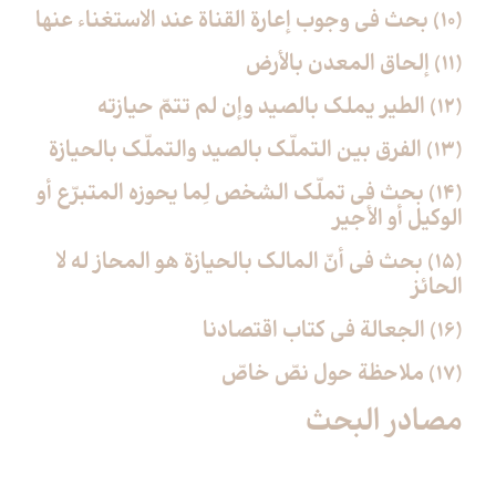
(10) بحث في وجوب إعارة القناة عند الاستغناء عنها
(11) إلحاق المعدن بالأرض‏
(12) الطير يملك بالصيد وإن لم تتمّ حيازته‏
(13) الفرق بين التملّك بالصيد والتملّك بالحيازة
(14) بحث في تملّك الشخص لِما يحوزه المتبرّع أو
الوكيل أو الأجير
(15) بحث في أنّ المالك بالحيازة هو المحاز له لا
الحائز
(16) الجعالة في كتاب اقتصادنا
(17) ملاحظة حول نصّ خاصّ‏
مصادر البحث‏