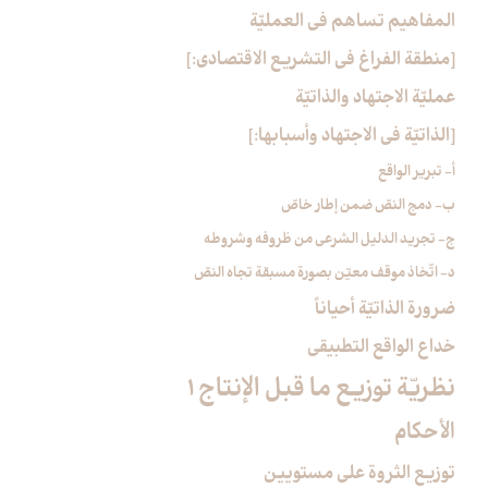
المفاهيم تساهم في العمليّة
[منطقة الفراغ في التشريع الاقتصادي:]
عمليّة الاجتهاد والذاتيّة
[الذاتيّة في الاجتهاد وأسبابها:]
أ- تبرير الواقع‏
ب- دمج النصّ ضمن إطار خاصّ
ج- تجريد الدليل الشرعي من ظروفه وشروطه
د- اتّخاذ موقف معيّن بصورة مسبقة تجاه النصّ
ضرورة الذاتيّة أحياناً
خداع الواقع التطبيقي
نظريّة توزيع ما قبل الإنتاج 1
الأحكام‏
توزيع الثروة على مستويين