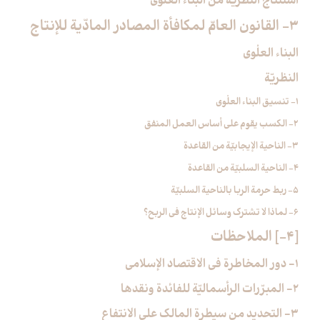
استنتاج النظريّة من البناء العلْوي
3- القانون العامّ لمكافأة المصادر المادّية للإنتاج‏
البناء العلْوي
النظريّة
1- تنسيق البناء العلْوي
2- الكسب يقوم على أساس العمل المنفق
3- الناحية الإيجابيّة من القاعدة
4- الناحية السلبيّة من القاعدة
5- ربط حرمة الربا بالناحية السلبيّة
6- لماذا لا تشترك وسائل الإنتاج في الربح؟
[4-] الملاحظات‏
1- دور المخاطرة في الاقتصاد الإسلامي
2- المبرّرات الرأسماليّة للفائدة ونقدها
3- التحديد من سيطرة المالك على الانتفاع