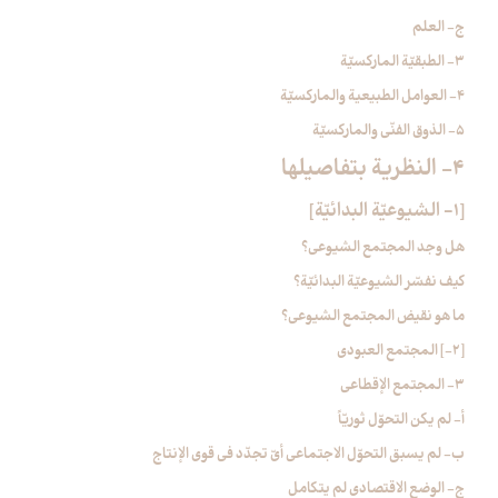
ج- العلم
3- الطبقيّة الماركسيّة
4- العوامل الطبيعية والماركسيّة
5- الذوق الفنّي والماركسيّة
4- النظرية بتفاصيلها
[1- الشيوعيّة البدائيّة]
هل وجد المجتمع الشيوعي؟
كيف نفسّر الشيوعيّة البدائيّة؟
ما هو نقيض المجتمع الشيوعي؟
[2-] المجتمع العبودي‏
3- المجتمع الإقطاعي‏
أ- لم يكن التحوّل ثوريّاً
ب- لم يسبق التحوّل الاجتماعي أيّ تجدّد في قوى الإنتاج
ج- الوضع الاقتصادي لم يتكامل