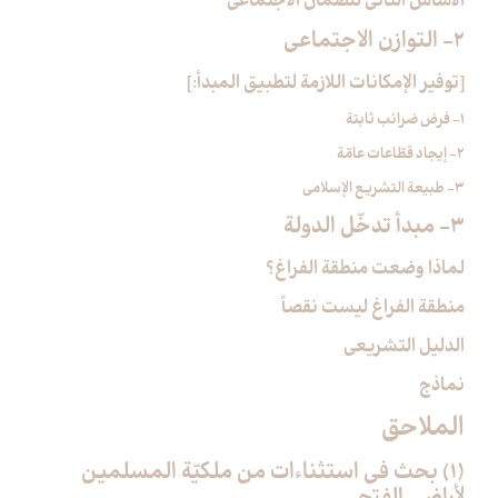
الأساس الثاني للضمان الاجتماعي
2- التوازن الاجتماعي‏
[توفير الإمكانات اللازمة لتطبيق المبدأ:]
1- فرض ضرائب ثابتة
2- إيجاد قطّاعات عامّة
3- طبيعة التشريع الإسلامي
3- مبدأ تدخّل الدولة
لماذا وضعت منطقة الفراغ؟
منطقة الفراغ ليست نقصاً
الدليل التشريعي
نماذج
الملاحق‏
(1) بحث في استثناءات من ملكيّة المسلمين