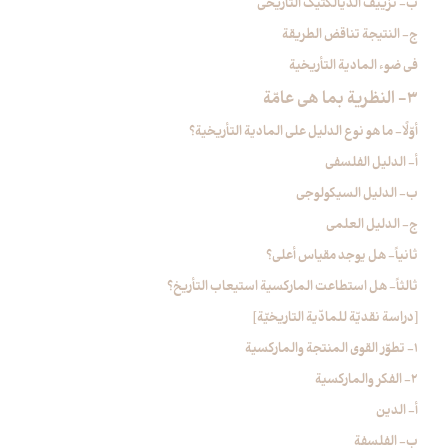
ب- تزييف الديالكتيك التأريخي
ج- النتيجة تناقض الطريقة
في ضوء المادية التأريخية
3- النظرية بما هي عامّة
أوّلًا- ما هو نوع الدليل على المادية التأريخية؟
أ- الدليل الفلسفي
ب- الدليل السيكولوجي
ج- الدليل العلمي
ثانياً- هل يوجد مقياس أعلى؟
ثالثاً- هل استطاعت الماركسية استيعاب التأريخ؟
[دراسة نقديّة للمادّية التاريخيّة]
1- تطوّر القوى المنتجة والماركسية
2- الفكر والماركسية
أ- الدين
ب- الفلسفة