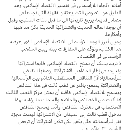
أمانة الاتّجاه اللارأسمالي في تفسير الاقتصاد الإسلامي، وهذا
الدليل هو النصوص التشريعيّة والفقهيّة التي نجدها في
مصادر قديمة يرجع تاريخها إلى ما قبل مئات السنين، وقبل
أن يوجد العالم الحديث والاشتراكيّة الحديثة بكلّ مذاهبها
وأفكارها.
وحين نُبرز الوجه اللارأسمالي للاقتصاد الإسلامي الذي يعرضه
هذا الكتاب، ونؤكّد على المفارقات بينه وبين المذهب
الرأسمالي في الاقتصاد ..
لا نريد بذلك أن نمنح الاقتصاد الإسلامي طابعاً اشتراكيّاً
وندرجه في إطار المذاهب الاشتراكيّة بوصفها النقيض
للرأسماليّة؛ لأنّ التناقض المستقطب القائم بين الرأسماليّة
والاشتراكيّة يسمح بافتراض قطب ثالث في هذا التناقض،
ويسمح للاقتصاد الإسلامي خاصّة أن يحتلّ مركز القطب الثالث
إذا أثبت من الخصائص والملامح والسمات ما يؤهّله لهذا
الاستقطاب في معترك التناقض، وإنّما يسمح التناقض
بدخول قطب ثالث إلى الميدان؛ لأنّ الاشتراكيّة ليست مجرّد
نفي للرأسماليّة حتّى يكفي لكي تكون اشتراكيّاً أن ترفض
الرأسماليّة، وإنّما هي‏