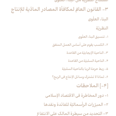
استنتاج النظريّة من البناء العلْوي
3- القانون العامّ لمكافأة المصادر المادّية للإنتاج‏
البناء العلْوي
النظريّة
1- تنسيق البناء العلْوي
2- الكسب يقوم على أساس العمل المنفق
3- الناحية الإيجابيّة من القاعدة
4- الناحية السلبيّة من القاعدة
5- ربط حرمة الربا بالناحية السلبيّة
6- لماذا لا تشترك وسائل الإنتاج في الربح؟
[4-] الملاحظات‏
1- دور المخاطرة في الاقتصاد الإسلامي
2- المبرّرات الرأسماليّة للفائدة ونقدها
3- التحديد من سيطرة المالك على الانتفاع