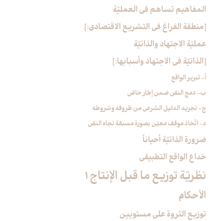
المفاهيم تساهم في العمليّة
[منطقة الفراغ في التشريع الاقتصادي:]
عمليّة الاجتهاد والذاتيّة
[الذاتيّة في الاجتهاد وأسبابها:]
أ- تبرير الواقع‏
ب- دمج النصّ ضمن إطار خاصّ
ج- تجريد الدليل الشرعي من ظروفه وشروطه
د- اتّخاذ موقف معيّن بصورة مسبقة تجاه النصّ
ضرورة الذاتيّة أحياناً
خداع الواقع التطبيقي
نظريّة توزيع ما قبل الإنتاج 1
الأحكام‏
توزيع الثروة على مستويين