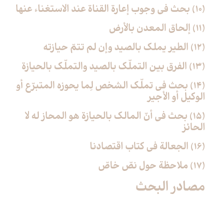
(10) بحث في وجوب إعارة القناة عند الاستغناء عنها
(11) إلحاق المعدن بالأرض‏
(12) الطير يملك بالصيد وإن لم تتمّ حيازته‏
(13) الفرق بين التملّك بالصيد والتملّك بالحيازة
(14) بحث في تملّك الشخص لِما يحوزه المتبرّع أو
الوكيل أو الأجير
(15) بحث في أنّ المالك بالحيازة هو المحاز له لا
الحائز
(16) الجعالة في كتاب اقتصادنا
(17) ملاحظة حول نصّ خاصّ‏
مصادر البحث‏