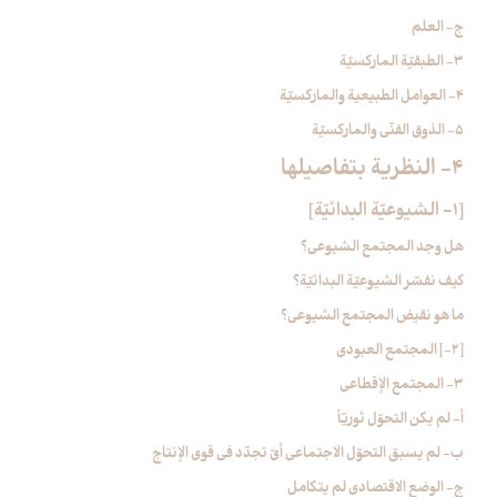
ج- العلم
3- الطبقيّة الماركسيّة
4- العوامل الطبيعية والماركسيّة
5- الذوق الفنّي والماركسيّة
4- النظرية بتفاصيلها
[1- الشيوعيّة البدائيّة]
هل وجد المجتمع الشيوعي؟
كيف نفسّر الشيوعيّة البدائيّة؟
ما هو نقيض المجتمع الشيوعي؟
[2-] المجتمع العبودي‏
3- المجتمع الإقطاعي‏
أ- لم يكن التحوّل ثوريّاً
ب- لم يسبق التحوّل الاجتماعي أيّ تجدّد في قوى الإنتاج
ج- الوضع الاقتصادي لم يتكامل