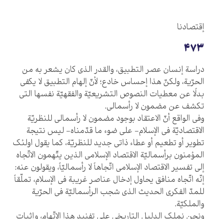
إقتصادنا
473
دراسة إنسان عصر التطبيق، والقدر الذي كان يشعر به من
الحرّية، ولكنّ هذا إحساس خادع؛ لأنّ إلهام التطبيق لا يكفي
بدلًا عن معطيات النصوص التشريعيّة والفقهيّة نفسها التي
تكشف عن مضمون لا رأسمالي.
وفي الواقع أنّ الاعتقاد بوجود مضمون لا رأسمالي للنظريّة
الاقتصاديّة في الإسلام- على ضوء ما قدّمناه- ليس نتيجة
تطوير أو تطعيم أو عطاء ذاتي جديد للنظريّة، كما يقول اولئك
المؤمنون برأسماليّة الاقتصاد الإسلامي الذين يتّهمون الاتّجاه
إلى تفسير الاقتصاد الإسلامي اتّجاهاً لا رأسماليّاً، ويقولون عنه:
إنّه اتّجاه منافق يحاول إدخال عناصر غريبة في الإسلام، تملّقاً
للمدّ الفكري الحديث الذي شجب الرأسماليّة في الحرّية
والملكيّة.
ونحن نملك الدليل التاريخي على تفنيد هذا الاتّهام، وإثبات