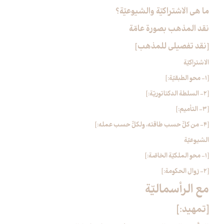
ما هي الاشتراكيّة والشيوعيّة؟
نقد المذهب بصورة عامّة
[نقد تفصيلي للمذهب‏]
الاشتراكيّة
[1- محو الطبقيّة:]
[2- السلطة الدكتاتوريّة:]
[3- التأميم:]
[4- من كلٍّ حسب طاقته، ولكلٍّ حسب عمله:]
الشيوعيّة
[1- محو الملكيّة الخاصّة:]
[2- زوال الحكومة:]
مع الرأسماليّة
[تمهيد:]