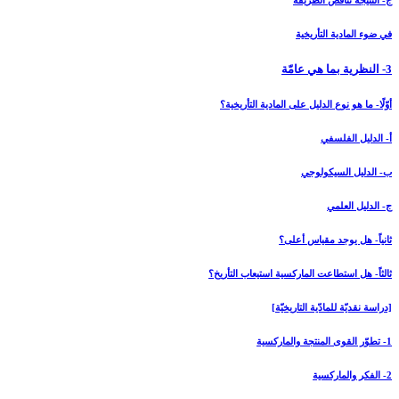
ج- النتيجة تناقض الطريقة
في ضوء المادية التأريخية
3- النظرية بما هي عامّة
أوّلًا- ما هو نوع الدليل على المادية التأريخية؟
أ- الدليل الفلسفي
ب- الدليل السيكولوجي
ج- الدليل العلمي
ثانياً- هل يوجد مقياس أعلى؟
ثالثاً- هل استطاعت الماركسية استيعاب التأريخ؟
[دراسة نقديّة للمادّية التاريخيّة]
1- تطوّر القوى المنتجة والماركسية
2- الفكر والماركسية