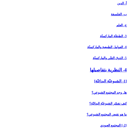
أ- الدين
ب- الفلسفة
ج- العلم
3- الطبقيّة الماركسيّة
4- العوامل الطبيعية والماركسيّة
5- الذوق الفنّي والماركسيّة
4- النظرية بتفاصيلها
[1- الشيوعيّة البدائيّة]
هل وجد المجتمع الشيوعي؟
كيف نفسّر الشيوعيّة البدائيّة؟
ما هو نقيض المجتمع الشيوعي؟
[2-] المجتمع العبودي‏