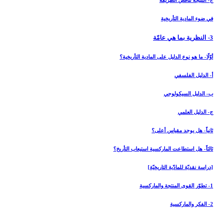
ج- النتيجة تناقض الطريقة
في ضوء المادية التأريخية
3- النظرية بما هي عامّة
أوّلًا- ما هو نوع الدليل على المادية التأريخية؟
أ- الدليل الفلسفي
ب- الدليل السيكولوجي
ج- الدليل العلمي
ثانياً- هل يوجد مقياس أعلى؟
ثالثاً- هل استطاعت الماركسية استيعاب التأريخ؟
[دراسة نقديّة للمادّية التاريخيّة]
1- تطوّر القوى المنتجة والماركسية
2- الفكر والماركسية