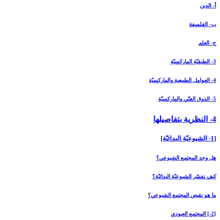
أ- الدين
ب- الفلسفة
ج- العلم
3- الطبقيّة الماركسيّة
4- العوامل الطبيعية والماركسيّة
5- الذوق الفنّي والماركسيّة
4- النظرية بتفاصيلها
[1- الشيوعيّة البدائيّة]
هل وجد المجتمع الشيوعي؟
كيف نفسّر الشيوعيّة البدائيّة؟
ما هو نقيض المجتمع الشيوعي؟
[2-] المجتمع العبودي‏