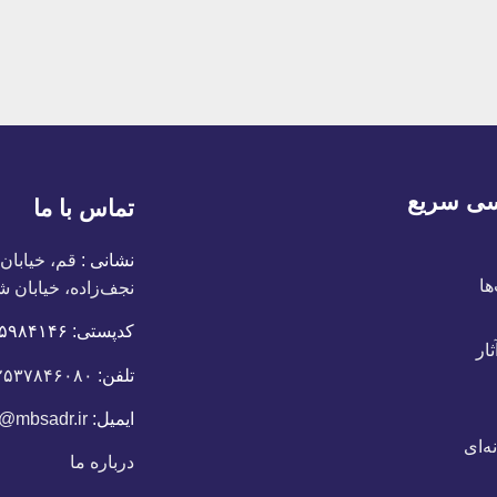
ی سریع
تماس با ما
نشانی :
قم، خیابان
ها
نجف‌زاده، خیابان ش
کدپستی:
٣٧١۵٩٨۴١۴۶
ار
تلفن:
۲۵۳۷۸۴۶۰۸۰
ایمیل:
o@mbsadr.ir
ه‌ای
درباره ما