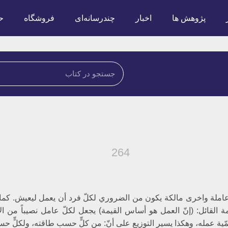
پژوهش ها
اخبار
چندرسانه‌ای
فروشگاه
ح
264
عاملة واخرى مالكة يكون من الضروري لكلّ فرد أن يعمل ليعيش. كما أ
 القائل: (إنّ العمل هو أساس القيمة) يجعل لكلّ عامل نصيباً من الإن
مّية عمله، وهكذا يسير التوزيع على أنّ: من كلٍّ حسب طاقته، ولكلٍّ ح