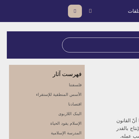
لقات
فهرست آثار
فلسفتنا
الأسس المنطقیة للإستقراء
اقتصادنا
البنک اللاربوی
نّ القانون
الإسلام یقود الحیاة
تاج بالقدر
المدرسة الإسلامیة
سب عمله.