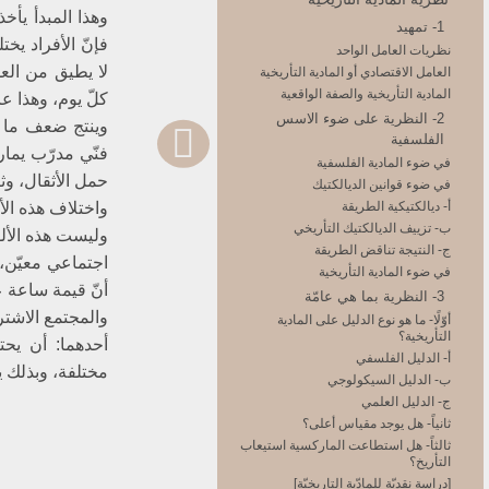
وهذا المبدأ يأخ
1- تمهيد
فإنّ الأفراد يخ
نظريات العامل الواحد
لا يطيق من ال
العامل الاقتصادي أو المادية التأريخية
المادية التأريخية والصفة الواقعية
كلّ يوم، وهذا ع
2- النظرية على ضوء الاسس
وينتج ضعف ما ين
الفلسفية
فنّي مدرّب يمار
في ضوء المادية الفلسفية
حمل الأثقال، وث
في ضوء قوانين الديالكتيك
أ- ديالكتيكية الطريقة
واختلاف هذه الأع
ب- تزييف الديالكتيك التأريخي
وليست هذه الألو
ج- النتيجة تناقض الطريقة
اجتماعي معيّن، 
في ضوء المادية التأريخية
أنّ قيمة ساعة 
3- النظرية بما هي عامّة
والمجتمع الاشترا
أوّلًا- ما هو نوع الدليل على المادية
التأريخية؟
أحدهما: أن يحت
أ- الدليل الفلسفي
مختلفة، وبذلك ي
ب- الدليل السيكولوجي
ج- الدليل العلمي
ثانياً- هل يوجد مقياس أعلى؟
ثالثاً- هل استطاعت الماركسية استيعاب
التأريخ؟
[دراسة نقديّة للمادّية التاريخيّة]