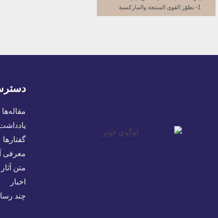
1- تطوّر القوى المنتجة والماركسية
2- الفكر والماركسية
أ- الدين
ب- الفلسفة
ج- العلم
3- الطبقيّة الماركسيّة
4- العوامل الطبيعية والماركسيّة
5- الذوق الفنّي والماركسيّة
دسترس
4- النظرية بتفاصيلها
[1- الشيوعيّة البدائيّة]
هل وجد المجتمع الشيوعي؟
مقاله‌ها
كيف نفسّر الشيوعيّة البدائيّة؟
یادداشت‌
ما هو نقيض المجتمع الشيوعي؟
گفتارها
[2-] المجتمع العبودي‏
3- المجتمع الإقطاعي‏
معرفی آث
أ- لم يكن التحوّل ثوريّاً
متن آثار
ب- لم يسبق التحوّل الاجتماعي أيّ تجدّد
في قوى الإنتاج
اخبار
ج- الوضع الاقتصادي لم يتكامل
چند رسان
[4-] وأخيراً وجد المجتمع الرأسمالي‏
اعتراف ماركس
قوانين المجتمع الرأسمالي