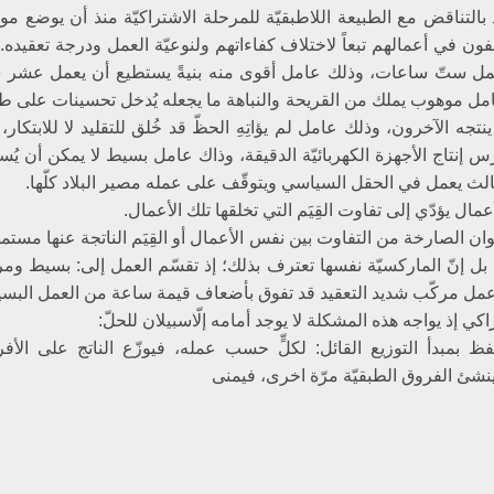
ذ بالتناقض مع الطبيعة اللاطبقيّة للمرحلة الاشتراكيّة منذ أن يوضع موض
تلفون في أعمالهم تبعاً لاختلاف كفاءاتهم ولنوعيّة العمل ودرجة تعقيده.
عمل ستّ ساعات، وذلك عامل أقوى منه بنيةً يستطيع أن يعمل عشر
امل موهوب يملك من القريحة والنباهة ما يجعله يُدخل تحسينات على طري
تجه الآخرون، وذلك عامل لم يؤاتِهِ الحظّ قد خُلق للتقليد لا للابتكار،
س إنتاج الأجهزة الكهربائيّة الدقيقة، وذاك عامل بسيط لا يمكن أن يُست
الث يعمل في الحقل السياسي ويتوقّف على عمله مصير البلاد كلّها.
مال يؤدّي إلى تفاوت القِيَم التي تخلقها تلك الأعمال.
ان الصارخة من التفاوت بين نفس الأعمال أو القِيَم الناتجة عنها مستمد
بل إنّ الماركسيّة نفسها تعترف بذلك؛ إذ تقسّم العمل إلى: بسيط وم
عمل مركّب شديد التعقيد قد تفوق بأضعاف قيمة ساعة من العمل البسي
كي إذ يواجه هذه المشكلة لا يوجد أمامه إلّاسبيلان للحلّ:
فظ بمبدأ التوزيع القائل: لكلٍّ حسب عمله، فيوزّع الناتج على الأف
نشئ الفروق الطبقيّة مرّة اخرى، فيمنى‏