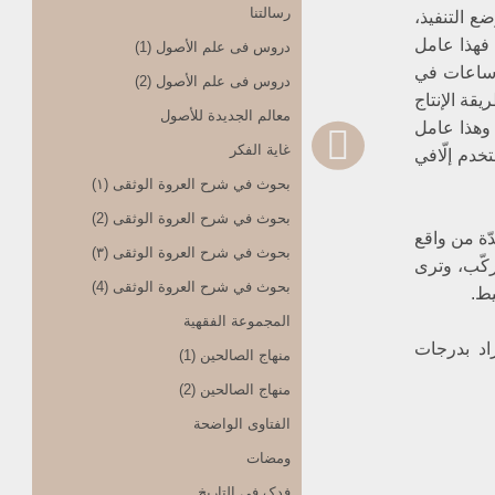
رسالتنا
ع التنفيذ،
 فهذا عامل
دروس فی علم الأصول (1)
 ساعات في
دروس فی علم الأصول (2)
قة الإنتاج
معالم الجدیدة للأصول
 وهذا عامل
غایة الفکر
خدم إلّافي
بحوث في شرح العروة الوثقی (۱)
بحوث في شرح العروة الوثقی (2)
ّة من واقع
بحوث في شرح العروة الوثقی (۳)
ركّب، وترى
بحوث في شرح العروة الوثقی (4)
ط.
المجموعة الفقهیة
راد بدرجات
منهاج الصالحین (1)
منهاج الصالحین (2)
الفتاوی الواضحة
ومضات
فدک فی التاریخ