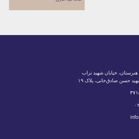
التشیع والإسلام
بحث حول المهدي(عج)
المدرسة القرآنیة
أئمة أهل البیت
محاضرات تأسیسیة
 هنرستان، خیابان شهید تراب
هید حسن صادق‌خانی، پلاک ١٩
۰
inf