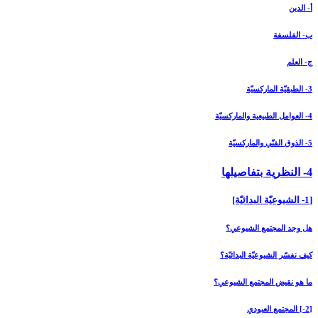
أ- الدين
ب- الفلسفة
ج- العلم
3- الطبقيّة الماركسيّة
4- العوامل الطبيعية والماركسيّة
5- الذوق الفنّي والماركسيّة
4- النظرية بتفاصيلها
[1- الشيوعيّة البدائيّة]
هل وجد المجتمع الشيوعي؟
كيف نفسّر الشيوعيّة البدائيّة؟
ما هو نقيض المجتمع الشيوعي؟
[2-] المجتمع العبودي‏