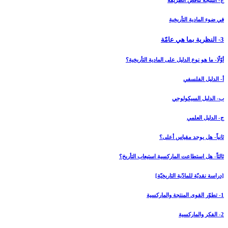
ج- النتيجة تناقض الطريقة
في ضوء المادية التأريخية
3- النظرية بما هي عامّة
أوّلًا- ما هو نوع الدليل على المادية التأريخية؟
أ- الدليل الفلسفي
ب- الدليل السيكولوجي
ج- الدليل العلمي
ثانياً- هل يوجد مقياس أعلى؟
ثالثاً- هل استطاعت الماركسية استيعاب التأريخ؟
[دراسة نقديّة للمادّية التاريخيّة]
1- تطوّر القوى المنتجة والماركسية
2- الفكر والماركسية