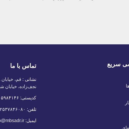
ی سریع
تماس با ما
نشانی :
قم، خیابان 
ا
نجف‌زاده، خیابان شه
کدپستی:
٣٧١۵٩٨۴١۴۶
ر
تلفن:
۲۵۳۷۸۴۶۰۸۰
ایمیل:
o@mbsadr.ir
‌ای