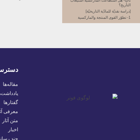
ثالثاً- هل استطاعت الماركسية استيعاب
التأريخ؟
[دراسة نقديّة للمادّية التاريخيّة]
1- تطوّر القوى المنتجة والماركسية
2- الفكر والماركسية
أ- الدين
ب- الفلسفة
ج- العلم
3- الطبقيّة الماركسيّة
4- العوامل الطبيعية والماركسيّة
5- الذوق الفنّي والماركسيّة
دسترس
4- النظرية بتفاصيلها
[1- الشيوعيّة البدائيّة]
هل وجد المجتمع الشيوعي؟
مقاله‌ها
كيف نفسّر الشيوعيّة البدائيّة؟
یادداشت‌ه
ما هو نقيض المجتمع الشيوعي؟
گفتارها
[2-] المجتمع العبودي‏
3- المجتمع الإقطاعي‏
معرفی آثا
أ- لم يكن التحوّل ثوريّاً
متن آثار
ب- لم يسبق التحوّل الاجتماعي أيّ تجدّد
في قوى الإنتاج
اخبار
ج- الوضع الاقتصادي لم يتكامل
چند رسانه
[4-] وأخيراً وجد المجتمع الرأسمالي‏