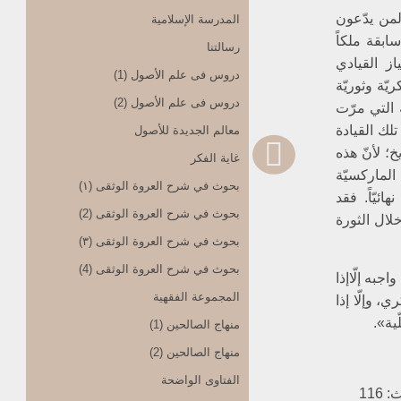
 لمن يدّعون
المدرسة الإسلامیة
سابقة ملكاً
رسالتنا
از القيادي
دروس فی علم الأصول (1)
ّة وثوريّة
دروس فی علم الأصول (2)
 التي مرّت
تلك القيادة
معالم الجدیدة للأصول
خ؛ لأنّ هذه
غایة الفکر
الماركسيّة
بحوث في شرح العروة الوثقی (۱)
ئيّاً. فقد
بحوث في شرح العروة الوثقی (2)
لال الثورة
بحوث في شرح العروة الوثقی (۳)
بحوث في شرح العروة الوثقی (4)
جبه إلّاإذا
المجموعة الفقهیة
 وإلّا إذا
ية».
منهاج الصالحین (1)
منهاج الصالحین (2)
الفتاوی الواضحة