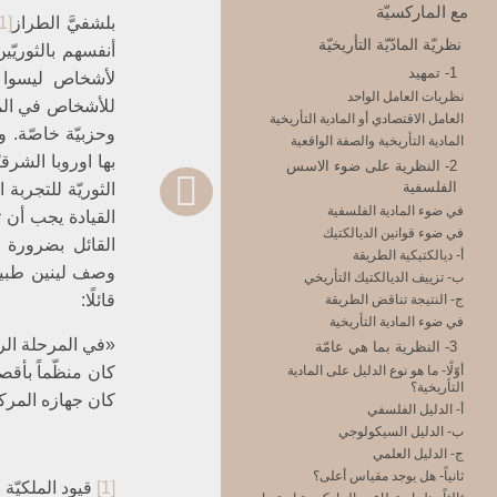
مع الماركسيّة
بلشفيَّ الطراز
[1]
نظريّة المادّيّة التأريخيّة
أنفسهم بالثوريّي
1- تمهيد
لأشخاص ليسوا من
نظريات العامل الواحد
للأشخاص في المرح
العامل الاقتصادي أو المادية التأريخية
وحزبيّة خاصّة. و
المادية التأريخية والصفة الواقعية
بها اوروبا الشرق
2- النظرية على ضوء الاسس
الفلسفية
الثوريّة للتجربة
في ضوء المادية الفلسفية
القيادة يجب أن 
في ضوء قوانين الديالكتيك
القائل بضرورة ق
أ- ديالكتيكية الطريقة
وصف لينين طبيعة
ب- تزييف الديالكتيك التأريخي
قائلًا:
ج- النتيجة تناقض الطريقة
في ضوء المادية التأريخية
«في المرحلة الرا
3- النظرية بما هي عامّة
كان منظّماً بأقص
أوّلًا- ما هو نوع الدليل على المادية
التأريخية؟
كان جهازه المركزي
أ- الدليل الفلسفي
ب- الدليل السيكولوجي
ج- الدليل العلمي
ثانياً- هل يوجد مقياس أعلى؟
[1]
قيود الملكيّة الخاصّة: 89، نقله عن القانون الدستوري وا