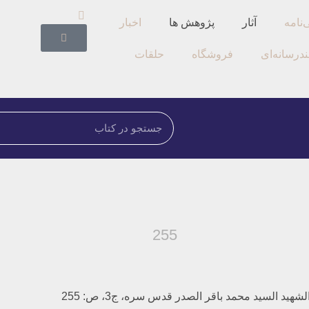
‌نامه
آثار
پژوهش ها
اخبار
درسانه‌ای
فروشگاه
حلقات
255
هيد السيد محمد باقر الصدر قدس سره، ج‏3، ص: 255