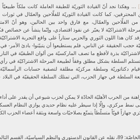
… وهكذا نجد أنّ القيادة الثوريّة للطبقة العاملة كانت ملكاً طبيعيّاً
ن المحترفين، كما كانت القيادة الثوريّة للفلّاحين والعمّال في ثورات 
 الفلّاحين والعمّال، مع فارق واحد بين الحالين، وهو أنّ الامتي
لة الاشتراكيّة لا يعبّر عن نفوذ اقتصادي، وإنّما ينشأ عن خصائص فكري
قد كان هذا اللون الثوري والحزبي ستاراً على واقع التجربة الاشتراكيّة
يّة حجب الحقيقة عن الناس، فلم يستطيعوا أن يتبيّنوا- بادئ الأمر- في 
 الاشتراكيّة بذرة لأفظع ما تصف الماركسيّة من ألوان الطبقيّة في التاري
تستلم السلطة بشكل مطلق وفقاً لطبيعة المرحلة الاشتراكيّة في رأي 
يام دكتاتوريّة وسلطة مركزيّة مطلقة لتصفية حسابات الرأسماليّة نها
 السلطة في جهاز الحزب، التي تمتلك السلطة الحقيقيّة في البلاد خ
هنة من الحرب الأهليّة الحادّة لا يمكن لحزب شيوعي أن يقدر على أداء وا
ى نمط مركزي، وإلّا إذا سيطر عليه نظام حديدي يوازي النظام العسكري،
 جهازاً قويّاً متسلّطاً يتمتّع بصلاحيّات واسعة وبثقة أعضاء الحزب الكلّ
لنظم السياسيّة، القسم الثالث: 116