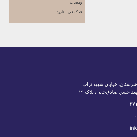
ومضات
فدک فی التاریخ
التشیع والإسلام
بحث حول المهدي(عج)
المدرسة القرآنیة
أئمة أهل البیت
محاضرات تأسیسیة
هنرستان، خیابان شهید تراب
ید حسن صادق‌خانی، پلاک ١٩
۰
inf