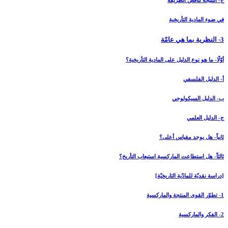
ج- النتيجة تناقض الطريقة
في ضوء المادية التأريخية
3- النظرية بما هي عامّة
أوّلًا- ما هو نوع الدليل على المادية التأريخية؟
أ- الدليل الفلسفي
ب- الدليل السيكولوجي
ج- الدليل العلمي
ثانياً- هل يوجد مقياس أعلى؟
ثالثاً- هل استطاعت الماركسية استيعاب التأريخ؟
[دراسة نقديّة للمادّية التاريخيّة]
1- تطوّر القوى المنتجة والماركسية
2- الفكر والماركسية