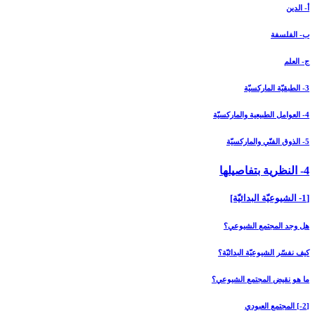
أ- الدين
ب- الفلسفة
ج- العلم
3- الطبقيّة الماركسيّة
4- العوامل الطبيعية والماركسيّة
5- الذوق الفنّي والماركسيّة
4- النظرية بتفاصيلها
[1- الشيوعيّة البدائيّة]
هل وجد المجتمع الشيوعي؟
كيف نفسّر الشيوعيّة البدائيّة؟
ما هو نقيض المجتمع الشيوعي؟
[2-] المجتمع العبودي‏