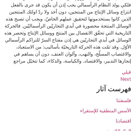
فلكي يولد النظام الرأسمالي يجب إذن أن يكون قد جرى بالفعل
انتزاع وسائل الإنتاج من المنتجين، دون أخذ ولا ردّ اولئك المنتجين
الذين كانوا يستخدمونها لتحقيق عملهم الخاصّ، ويجب أن تصبح هذه
الوسائل المنتجة محصورة في أيدي التجاريّين الرأسماليّين. فالحركة
التاريخية التي تحقّق الانفصال بين المنتج ووسائل الإنتاج وتحصر هذه
الوسائل في أيدي التجاريّين هي إذن مفتاح السرّ للتراكم الرأسمالي
الأوّل. وقد تمّت هذه الحركة التاريخيّة بأساليب: من الاستعباد،
والاغتصاب المسلّح، والنهب، وألوان العنف، دون أن يساهم في
إنجازها التدبير، والاقتصاد، والكياسة، والذكاء، كما تتخيّل مراجع‏
قبلي
فهرست آثار
فلسفتنا
الأسس المنطقیة للإستقراء
اقتصادنا