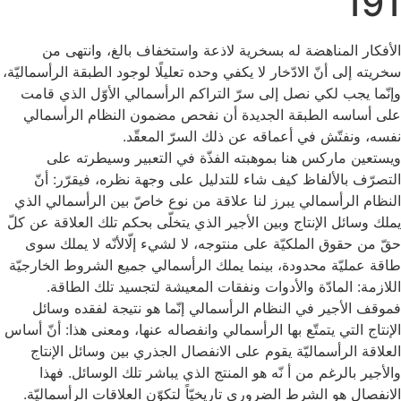
191
الأفكار المناهضة له بسخرية لاذعة واستخفاف بالغ، وانتهى من
سخريته إلى أنّ الادّخار لا يكفي وحده تعليلًا لوجود الطبقة الرأسماليّة،
وإنّما يجب لكي نصل إلى سرّ التراكم الرأسمالي الأوّل الذي قامت
على أساسه الطبقة الجديدة أن نفحص مضمون النظام الرأسمالي
نفسه، ونفتّش في أعماقه عن ذلك السرّ المعقّد.
ويستعين ماركس هنا بموهبته الفذّة في التعبير وسيطرته على
التصرّف بالألفاظ كيف شاء للتدليل على وجهة نظره، فيقرّر: أنّ
النظام الرأسمالي يبرز لنا علاقة من نوع خاصّ بين الرأسمالي الذي
يملك وسائل الإنتاج وبين الأجير الذي يتخلّى بحكم تلك العلاقة عن كلّ
حقّ من حقوق الملكيّة على منتوجه، لا لشي‏ء إلّالأنّه لا يملك سوى
طاقة عمليّة محدودة، بينما يملك الرأسمالي جميع الشروط الخارجيّة
اللازمة: المادّة والأدوات ونفقات المعيشة لتجسيد تلك الطاقة.
فموقف الأجير في النظام الرأسمالي إنّما هو نتيجة لفقده وسائل
الإنتاج التي يتمتّع بها الرأسمالي وانفصاله عنها، ومعنى هذا: أنّ أساس
العلاقة الرأسماليّة يقوم على الانفصال الجذري بين وسائل الإنتاج
والأجير بالرغم من أ نّه هو المنتج الذي يباشر تلك الوسائل. فهذا
الانفصال هو الشرط الضروري تاريخيّاً لتكوّن العلاقات الرأسماليّة.