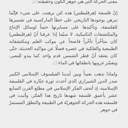
معنى الحركة التي هي جوهر الكون وحقيقته‏
[2]
.
[دراسة نقديّة للمادّية التاريخيّة]
1- تطوّر القوى المنتجة والماركسية
إنّ فلسفة (هرقليطس) هذه لئن برهنت على شي‏ء فإنّما
2- الفكر والماركسية
تبرهن بوجودها التاريخي على خطأ الماركسية في تفسيرها
أ- الدين
للفلسفة، وتأكيدها على مسايرتها حتماً لوسائل الإنتاج
ب- الفلسفة
ج- العلم
والمكتشفات التكنيكية، لا سيّما إذا عرفنا أنّ (هرقليطس)
3- الطبقيّة الماركسيّة
كان متأخّراً تأخّراً فاضحاً عن موكب العلم ومكتشفاته
4- العوامل الطبيعية والماركسيّة
الطبيعية والفلكية في عصره فضلًا عن مواكبه الحديثة، حتّى
5- الذوق الفنّي والماركسيّة
كان يعتقد أنّ قطر الشمس قدم واحد كما يبدو للبصر،
4- النظرية بتفاصيلها
ويفسّر غروبها بانطفائها في الماء
[3]
.
[1- الشيوعيّة البدائيّة]
هل وجد المجتمع الشيوعي؟
ولماذا نذهب بعيداً وبين أيدينا الفيلسوف الإسلامي الكبير
كيف نفسّر الشيوعيّة البدائيّة؟
صدر الدين الشيرازي الذي أحدث ثورة جبّارة في الفلسفة
ما هو نقيض المجتمع الشيوعي؟
[2-] المجتمع العبودي‏
الإسلامية، إذ أتحف الفكر الإسلامي في مطلع القرن السابع
3- المجتمع الإقطاعي‏
عشر بأعمق فلسفة شهدها تاريخ هذا الفكر، وأثبت في
أ- لم يكن التحوّل ثوريّاً
فلسفته هذه الحركة الجوهريّة في الطبيعة والتطوّر المستمرّ
ب- لم يسبق التحوّل الاجتماعي أيّ تجدّد في قوى الإنتاج
في جوهر
ج- الوضع الاقتصادي لم يتكامل
[4-] وأخيراً وجد المجتمع الرأسمالي‏
اعتراف ماركس
قوانين المجتمع الرأسمالي