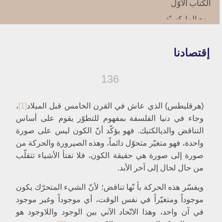
الكتاب الأوّل‏
مع الماركسيّة
نظريّة المادّيّة التأريخيّة
1- تمهيد
إقتصادنا
نظريات العامل الواحد
العامل الاقتصادي أو المادية التأريخية
المادية التأريخية والصفة الواقعية
136
2- النظرية على ضوء الاسس الفلسفية
في ضوء المادية الفلسفية
(هرقليطس) الذي عاش في القرن الخامس قبل الميلاد
[1]
،
في ضوء قوانين الديالكتيك
وجاء في دنيا الفلسفة بمفهوم للتطوّر يقوم على أساس
أ- ديالكتيكية الطريقة
ب- تزييف الديالكتيك التأريخي
التناقض والديالكتيك. فهو يؤكّد أنّ الكون ليس على صورة
ج- النتيجة تناقض الطريقة
واحدة، فهو متغيّر متحوّل دائماً، وهذه الصيرورة والحركة من
في ضوء المادية التأريخية
صورة إلى صورة هي حقيقة الكون، فلا تفتأ الأشياء تتقلّب
3- النظرية بما هي عامّة
من حال لحال إلى آخر الأبد.
أوّلًا- ما هو نوع الدليل على المادية التأريخية؟
أ- الدليل الفلسفي
ويفسّر هذه الحركة بأ نّها تناقض؛ لأنّ الشي‏ء المتحرّك يكون
ب- الدليل السيكولوجي
موجوداً ومتغيّراً في نفس الوقت، أي موجوداً وغير موجود
ج- الدليل العلمي
ثانياً- هل يوجد مقياس أعلى؟
في آن واحد، وهذا الاتّحاد الآني بين الوجود واللاوجود هو
ثالثاً- هل استطاعت الماركسية استيعاب التأريخ؟