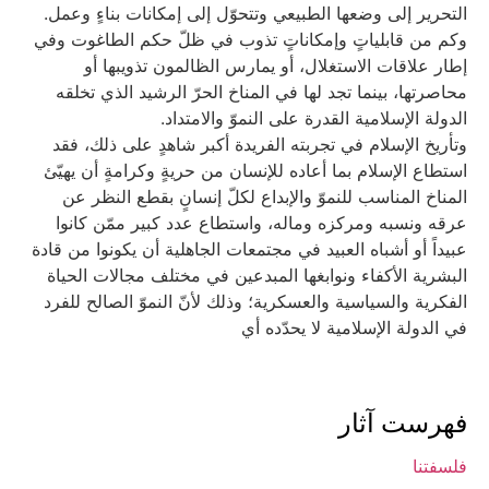
التحرير إلى وضعها الطبيعي وتتحوّل إلى إمكانات بناءٍ وعمل.
وكم من قابلياتٍ وإمكاناتٍ تذوب في ظلّ حكم الطاغوت وفي
إطار علاقات الاستغلال، أو يمارس الظالمون تذويبها أو
محاصرتها، بينما تجد لها في المناخ الحرّ الرشيد الذي تخلقه
الدولة الإسلامية القدرة على النموّ والامتداد.
وتأريخ الإسلام في تجربته الفريدة أكبر شاهدٍ على ذلك، فقد
استطاع الإسلام بما أعاده للإنسان من حريةٍ وكرامةٍ أن يهيّئ
المناخ المناسب للنموّ والإبداع لكلّ إنسانٍ بقطع النظر عن
عرقه ونسبه ومركزه وماله، واستطاع عدد كبير ممّن كانوا
عبيداً أو أشباه العبيد في مجتمعات الجاهلية أن يكونوا من قادة
البشرية الأكفاء ونوابغها المبدعين في مختلف مجالات الحياة
الفكرية والسياسية والعسكرية؛ وذلك لأنّ النموّ الصالح للفرد
في الدولة الإسلامية لا يحدّده أي‏
فهرست آثار
فلسفتنا