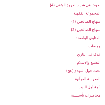
بحوث في شرح العروة الوثقی (4)
المجموعة الفقهیة
منهاج الصالحین (1)
منهاج الصالحین (2)
الفتاوی الواضحة
ومضات
فدک فی التاریخ
التشیع والإسلام
بحث حول المهدي(عج)
المدرسة القرآنیة
أئمة أهل البیت
محاضرات تأسیسیة