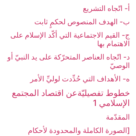
أ- اتّجاه التشريع‏
ب- الهدف المنصوص لحكمٍ ثابت‏
ج- القيم الاجتماعية التي أكّد الإسلام على
الاهتمام بها
د- اتّجاه العناصر المتحرّكة على يد النبيّ أو
الوصيّ‏
ه- الأهداف التي حُدِّدت لوليِّ الأمر
خطوط تفصيليّةعن اقتصاد المجتمع
الإسلامي 1
المقدّمة
[الصورة الكاملة والمحدودة لأحكام