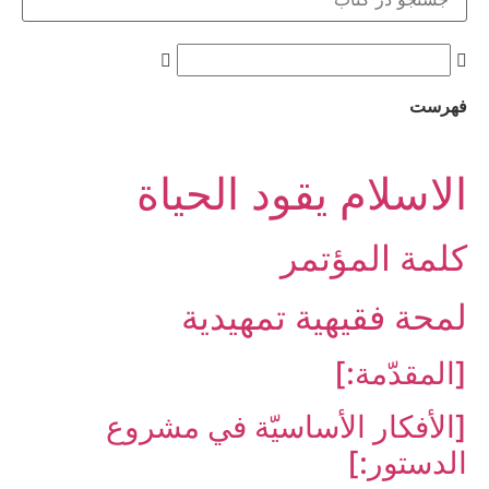
فهرست
الاسلام یقود الحیاة
كلمة المؤتمر
لمحة فقيهية تمهيدية
[المقدّمة:]
[الأفكار الأساسيّة في مشروع
الدستور:]