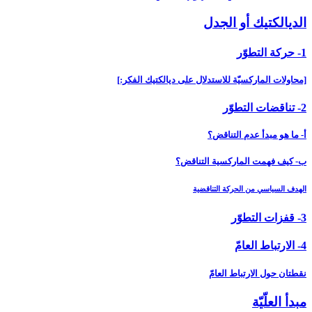
الديالكتيك أو الجدل‏
1- حركة التطوّر
[محاولات الماركسيّة للاستدلال على ديالكتيك الفكر:]
2- تناقضات التطوّر
أ- ما هو مبدأ عدم التناقض؟
ب- كيف فهمت الماركسية التناقض؟
الهدف السياسي من الحركة التناقضية
3- قفزات التطوّر
4- الارتباط العامّ‏
نقطتان حول الارتباط العامّ
مبدأ العلّيّة