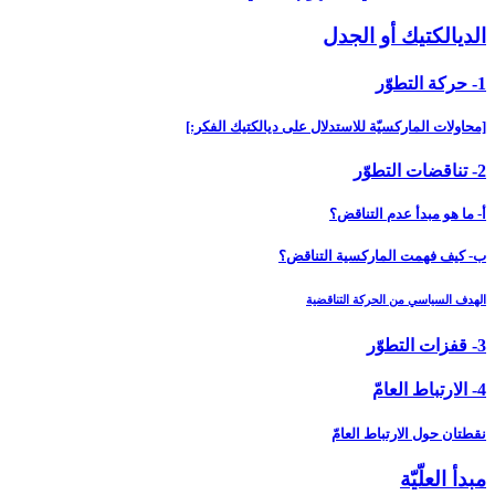
الديالكتيك أو الجدل‏
1- حركة التطوّر
[محاولات الماركسيّة للاستدلال على ديالكتيك الفكر:]
2- تناقضات التطوّر
أ- ما هو مبدأ عدم التناقض؟
ب- كيف فهمت الماركسية التناقض؟
الهدف السياسي من الحركة التناقضية
3- قفزات التطوّر
4- الارتباط العامّ‏
نقطتان حول الارتباط العامّ
مبدأ العلّيّة