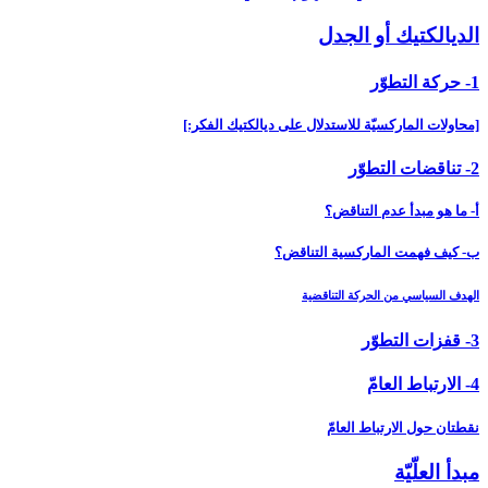
الديالكتيك أو الجدل‏
1- حركة التطوّر
[محاولات الماركسيّة للاستدلال على ديالكتيك الفكر:]
2- تناقضات التطوّر
أ- ما هو مبدأ عدم التناقض؟
ب- كيف فهمت الماركسية التناقض؟
الهدف السياسي من الحركة التناقضية
3- قفزات التطوّر
4- الارتباط العامّ‏
نقطتان حول الارتباط العامّ
مبدأ العلّيّة