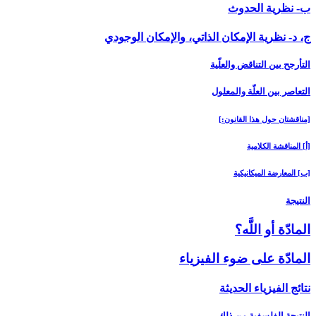
ب- نظرية الحدوث
ج، د- نظرية الإمكان الذاتي، والإمكان الوجودي
التأرجح بين التناقض والعلّية
التعاصر بين العلّة والمعلول‏
[مناقشتان حول هذا القانون:]
[أ] المناقشة الكلامية
[ب‏] المعارضة الميكانيكية
النتيجة
المادّة أو اللَّه؟
المادّة على ضوء الفيزياء
نتائج الفيزياء الحديثة
النتيجة الفلسفية من ذلك