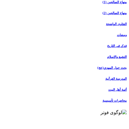
منهاج الصالحین (1)
منهاج الصالحین (2)
الفتاوی الواضحة
ومضات
فدک فی التاریخ
التشیع والإسلام
بحث حول المهدي(عج)
المدرسة القرآنیة
أئمة أهل البیت
محاضرات تأسیسیة