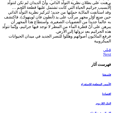
برهنت على بطلان نظرية التولّد الذاتي، وأنّ الديدان لم تكن لتتولّد
إلّابسبب جراثيم الحياة التي كانت تشتمل عليها قطعة اللحم …
وقد استأنفت المادّية حملتها من جديد؛ لتركيز نظرية التولّد الذاتي
حين صنع أوّل مجهر مركّب على يد (أنطون فان لوينهوك)، فاكتشف
به عالماً جديداً من العضويات الصغيرة، واستطاع هذا المجهر أن
يبرهن على أنّ قطرة الماء من المطر لا توجد فيها جراثيم، وإنّما تتولّد
هذه الجراثيم بعد نزولها إلى الأرض.
فرفع المادّيون أصواتهم وهلّلوا للنصر الجديد في ميدان الحيوانات
الميكروبية
قبلي
فهرست آثار
فلسفتنا
الأسس المنطقیة للإستقراء
اقتصادنا
البنک اللاربوی
الإسلام یقود الحیاة