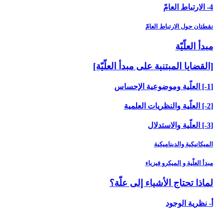
4- الارتباط العامّ‏
نقطتان حول الارتباط العامّ
مبدأ العلّيّة
[القضايا المبتنية على مبدأ العلّيّة]
[1-] العلّية وموضوعية الإحساس
[2-] العلّية والنظريات العلمية
[3-] العلّية والاستدلال
الميكانيكية والديناميكية
مبدأ العلّية و الميكرو فيزياء
لماذا تحتاج الأشياء إلى علّة؟
أ- نظرية الوجود