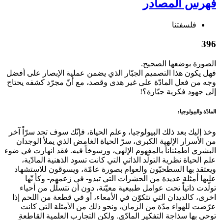
فهرس المصادر
فلسفتنا
396
الصورة بوضعها الصحيح.
فهل يكون هذا التصميم الجبّار الذي يضمن عملية الإبصار على أفضل
وجه من فعل المادّة على غير هدى وقصد، مع أنّ مجرّد كشفه يحتاج
إلى جهود فكرية جبّارة؟!
المادّة والبيولوجيا:
وخذ إليك بعد ذلك البيولوجيا، وعلم الحياة، فإنّك سوف تجد سرّاً آخر
من الأسرار الإلهية الكبرى، سرّ الحياة الغامض الذي يملأ الوجدان
البشري اطمئناناً بالمفهوم الإلهي، ورسوخاً فيه. فقد انهارت في ضوء
علم الحياة نظرية التولّد الذاتي التي كانت تسود الذهنية المادّية،
ويعتقد بها السطحيّون والعوام بصورة عامّة، ويسوقون للاستشهاد
عليها أمثلة عديدة من الحشرات التي تبدو- في زعمهم- وكأ نّها
تولّدت ذاتياً تحت عوامل طبيعية معيّنة، دون أن تتسلّل من أحياء
اخرى، كالديدان التي تتكوّن في الأمعاء، أو في قطعة من اللحم إذا
عرّضت للهواء مدّة من الزمان، ونحو ذلك من الأمثلة التي كانت
توحي بها سذاجة التفكير المادّي. ولكن التجارب العلمية القاطعة