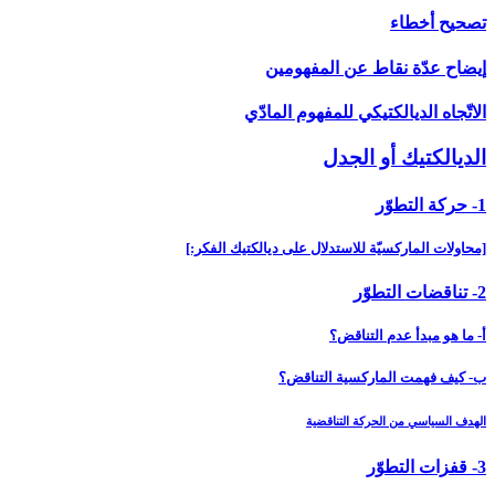
تصحيح أخطاء
إيضاح عدّة نقاط عن المفهومين
الاتّجاه الديالكتيكي للمفهوم المادّي
الديالكتيك أو الجدل‏
1- حركة التطوّر
[محاولات الماركسيّة للاستدلال على ديالكتيك الفكر:]
2- تناقضات التطوّر
أ- ما هو مبدأ عدم التناقض؟
ب- كيف فهمت الماركسية التناقض؟
الهدف السياسي من الحركة التناقضية
3- قفزات التطوّر