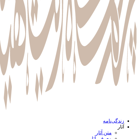
زندگی‌نامه
آثار
متن آثار
معرفی آثار