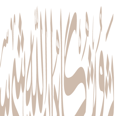
پرش
به
محتوا