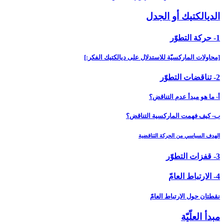
الديالكتيك أو الجدل‏
1- حركة التطوّر
[محاولات الماركسيّة للاستدلال على ديالكتيك الفكر:]
2- تناقضات التطوّر
أ- ما هو مبدأ عدم التناقض؟
ب- كيف فهمت الماركسية التناقض؟
الهدف السياسي من الحركة التناقضية
3- قفزات التطوّر
4- الارتباط العامّ‏
نقطتان حول الارتباط العامّ
مبدأ العلّيّة