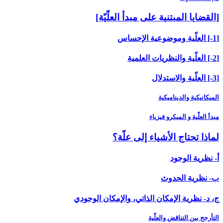
[القضايا المبتنية على مبدأ العلّيّة]
[1-] العلّية وموضوعية الإحساس
[2-] العلّية والنظريات العلمية
[3-] العلّية والاستدلال
الميكانيكية والديناميكية
مبدأ العلّية و الميكرو فيزياء
لماذا تحتاج الأشياء إلى علّة؟
أ- نظرية الوجود
ب- نظرية الحدوث
ج، د- نظرية الإمكان الذاتي، والإمكان الوجودي
التأرجح بين التناقض والعلّية