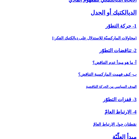
الديالكتيك أو الجدل‏
1- حركة التطوّر
[محاولات الماركسيّة للاستدلال على ديالكتيك الفكر:]
2- تناقضات التطوّر
أ- ما هو مبدأ عدم التناقض؟
ب- كيف فهمت الماركسية التناقض؟
الهدف السياسي من الحركة التناقضية
3- قفزات التطوّر
4- الارتباط العامّ‏
نقطتان حول الارتباط العامّ
مبدأ العلّيّة