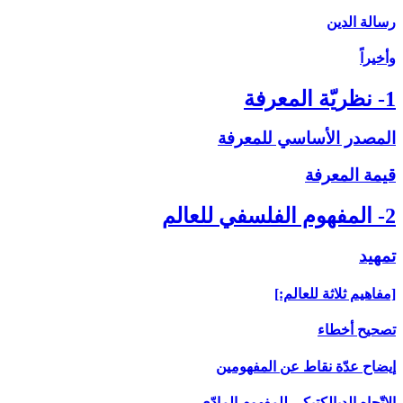
رسالة الدين
وأخيراً
1- نظريّة المعرفة
المصدر الأساسي للمعرفة
قيمة المعرفة
2- المفهوم الفلسفي للعالم
تمهيد
[مفاهيم ثلاثة للعالم:]
تصحيح أخطاء
إيضاح عدّة نقاط عن المفهومين
الاتّجاه الديالكتيكي للمفهوم المادّي