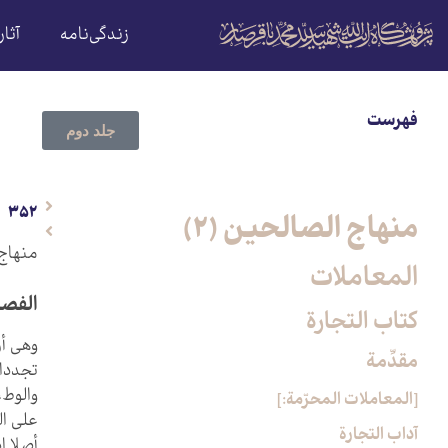
زندگی‌نامه
آثار
فهرست
جلد دوم
352
منهاج الصالحین (2)
منهاج 
المعاملات
الفص
كتاب التجارة
وهي أر
مقدِّمة
تجددا 
والوطء
[المعاملات المحرّمة:]
على ال
آداب التجارة
أصلا إذ