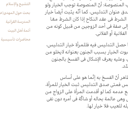
التشیع والإسلام
 المنصوصة: أنّ المنصوصة توجب الخيار ولو
ق عنوان التدليس، كما أنّه يثبت أيضاً خيار
بحث حول المهدي(عج
الشرط في عقد النكاح إذا كان الشرط ممّا
المدرسة القرآنیة
لى صفة في أحد الزوجين من قبيل كونه من
أئمة أهل البیت
الفلانية أو الفلاني.
محاضرات تأسیسیة
 حصل التدليس فيه فللمرأة خيار التدليس،
فثبوت الخيار بسبب الجنون بعنوانه لايخلو من
 وعليه يعرف الإشكال في الفسخ بالجنون
ّد.
اهر أنّ الفسخ به إنّما هو على أساس
يس فمتى صدق التدليس ثبت الخيار للمرأة،
مع عدمه كما لو أقدمت المرأة على الزواج من
وهي عالمة بحاله أو شاكّة في أمره دون نفي
ه للعيب فلا خيار لها.