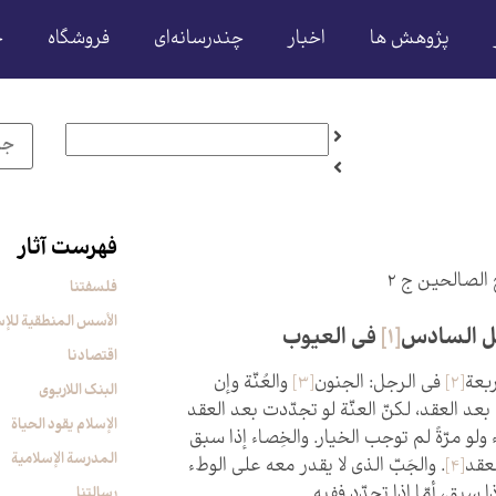
پژوهش ها
اخبار
چندرسانه‌ای
فروشگاه
ح
فهرست آثار
الصالحين‏ ج ۲
فلسفتنا
الأسس المنطقیة للإس
ل السادس‏
[1]
في العيوب‏
اقتصادنا
بعة
[2]
في الرجل: الجنون‏
[3]
والعُنّة وإن
البنک اللاربوی
بعد العقد، لكنّ العنّة لو تجدّدت بعد العقد
الإسلام یقود الحیاة
 ولو مرّةً لم توجب الخيار. والخِصاء إذا سبق
المدرسة الإسلامیة
عقد
[4]
. والجَبّ الذي لا يقدر معه على الوطء
ا سبق، أمّا إذا تجدّد ففيه‏
رسالتنا