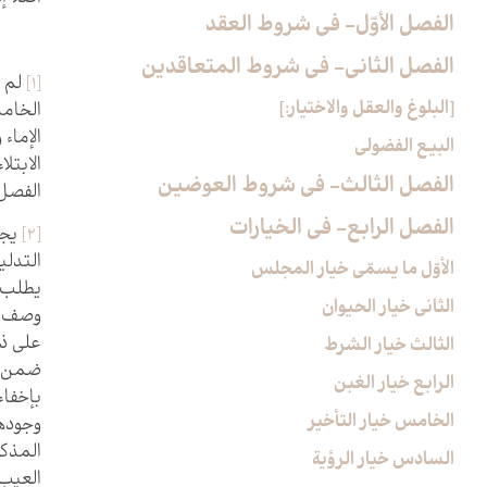
الفصل الأوّل- في شروط العقد
الفصل الثاني- في شروط المتعاقدين‏
[1]
لم ي
[البلوغ والعقل والاختيار:]
الخامس
الإماء
البيع الفضولي
الابتل
الفصل الثالث- في شروط العوضين‏
الفصل
الفصل الرابع- في الخيارات‏
[2]
يجب
التدلي
الأوّل ما يسمّى خيار المجلس
يطلب ع
الثاني خيار الحيوان
وصف كم
على ذل
الثالث خيار الشرط
ضمن ال
الرابع خيار الغبن
بإخفاء
الخامس خيار التأخير
وجودها
المذكو
السادس خيار الرؤية
العيب