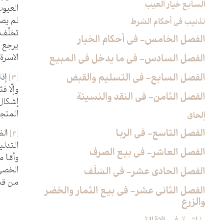
السابع خيار العيب
العيوب
لم يصد
تذنيب في أحكام الشرط
تخلّف 
الفصل الخامس- في أحكام الخيار
يرجع إ
الفصل السادس- في ما يدخل في المبيع‏
الاسرة 
الفصل السابع- في التسليم والقبض‏
[3]
إذا
وإلّا 
الفصل الثامن- في النقد والنسيئة
إشكال،
المتجد
إلحاق
الفصل التاسع- في الربا
[4]
الظ
التدل
الفصل العاشر- في بيع الصرف‏
وأمّا 
الخصي 
الفصل الحادي عشر- في السَلَف
من قبل
الفصل الثاني عشر- في بيع الثمار والخضر
والزرع‏