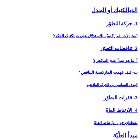
الديالكتيك أو الجدل‏
1- حركة التطوّر
[محاولات الماركسيّة للاستدلال على ديالكتيك الفكر:]
2- تناقضات التطوّر
أ- ما هو مبدأ عدم التناقض؟
ب- كيف فهمت الماركسية التناقض؟
الهدف السياسي من الحركة التناقضية
3- قفزات التطوّر
4- الارتباط العامّ‏
نقطتان حول الارتباط العامّ
مبدأ العلّيّة