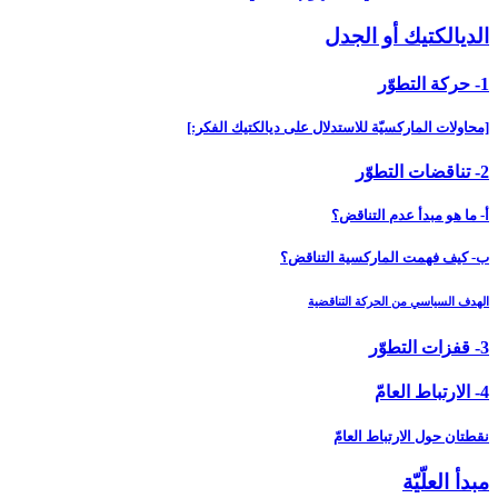
الديالكتيك أو الجدل‏
1- حركة التطوّر
[محاولات الماركسيّة للاستدلال على ديالكتيك الفكر:]
2- تناقضات التطوّر
أ- ما هو مبدأ عدم التناقض؟
ب- كيف فهمت الماركسية التناقض؟
الهدف السياسي من الحركة التناقضية
3- قفزات التطوّر
4- الارتباط العامّ‏
نقطتان حول الارتباط العامّ
مبدأ العلّيّة