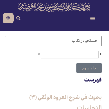
جلد سوم
فهرست
بحوث فی شرح العروة الوثقی (3)
النجاسات‏