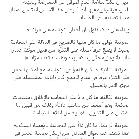
غير أنّ نكتة سلامة العامّ الفوقيّ عن المعارضة وتعيّنه
للمرجعية جارية فيها أيضاً، وعلى هذا الأساس لابدّ من إدخال
هذا التصنيف في الحساب.
وبناءً على ذلك نقول: إن أخبار النجاسة على مراتب:
المرتبة الاولى: ما كان منها كالصريح في الدلالة على النجاسة
بحيث لا يصحّ عرفاً حمله على التنزّه، من قبيل موثّقة عمّار،
قال: «لا يجزيه حتّى يدلكه بيده ويغسله ثلاث مرّات»
[1]
.
المرتبة الثانية: ما كان ظاهراً في النجاسة، مع إمكان الحمل
على التنزّه عرفاً في مقام الجمع، كالروايات المشتملة على
مجرّد الأمر بالغسل.
المرتبة الثالثة: ما كان دالّاً على النجاسة بالإطلاق ومقدمات
الحكمة، وهو أضعف من سابقيه دلالةً؛ وذلك من قبيل ما
اشتمل على التنزيل الذي يشمل إطلاقه النجاسة.
المرتبة الرابعة: ما كان دالّاً على النجاسة بالإمضاء السكوتيّ
عمّا كشف عنه سؤال السائل، من ارتكاز نجاسة الخمر في