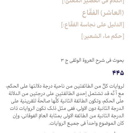
[الكلام في العصير المغليّ:]
(العاشر) الفقّاع‏
[الدليل على نجاسة الفقّاع:]
[حكم ماء الشعير:]
بحوث في شرح العروة الوثقى ج ۳
445
لروايات كلٍّ من الطائفتين من ناحية درجة دلالتها على الحكم،
مع أ نّه قد تشتمل إحدى الطائفتين على درجتين من الدلالة
على الحكم، وتكون الطائفة الثانية كلّها صالحةً للقرينية على
الدرجة الثانية دون الاولى، ففي مثل ذلك تكون الروايات ذات
الدرجة الثانية من الطائفة الاولى بمثابة العامّ الفوقاني، وإن
كان الموضوع واحداً في جميع الروايات.