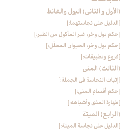
(الأول و الثاني) البول والغائط
[الدليل على نجاستهما:]
[حكم بول وخرء غير المأكول من الطير:]
[حكم بول وخرء الحيوان المحلّل:]
[فروع وتطبيقات:]
(الثالث) المني‏
[إثبات النجاسة في الجملة:]
[حكم أقسام المني:]
[طهارة المذي وأشباهه:]
(الرابع) الميتة
[الدليل على نجاسة الميتة:]