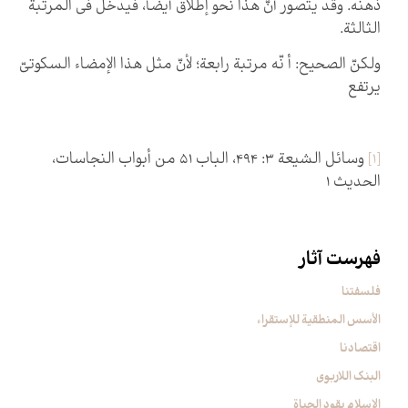
ذهنه. وقد يتصور أنّ هذا نحو إطلاق أيضاً، فيدخل في المرتبة
الثالثة.
ولكنّ الصحيح: أ نّه مرتبة رابعة؛ لأنّ مثل هذا الإمضاء السكوتيّ
يرتفع‏
[1]
وسائل الشيعة 3: 494، الباب 51 من أبواب النجاسات،
الحديث 1
فهرست آثار
فلسفتنا
الأسس المنطقیة للإستقراء
اقتصادنا
البنک اللاربوی
الإسلام یقود الحیاة